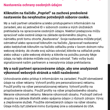
Nastavenia ochrany osobných údajov
niečo podobné vytvoriť, počúvajte Rádio_FM v pondelok
popoludní s Luciou.
Kliknutím na tlačidlo „Poprieť“ sa zachová predvolené
nastavenie iba nevyhnutne potrebných súborov cookie.
Utorok bude mať v rukách Andrej_FM a má pre vás
My a naši partneri ukladáme a/alebo pristupujeme k informáciám na
informácie, ktoré ste o ľavákoch možno ani netušili. Sú
zariadení, ako sú jedinečné ID v súboroch cookie a iných úložiskách
prehliadača na spracovanie osobných údajov. Niektorí predajcovia môžu
medzi nimi mnohí hudobníci ako Jimi Hendrix, Kurt Cobain,
spracúvať vaše osobné údaje na základe oprávneného záujmu, na
ale aj Noel Gallagher. Medzinárodný deň ľavákov oslavujú
námietku proti tomu otvorte „Nastavenia“. Svoje nastavenia môžete prijať,
odmietnuť alebo spravovať kliknutím na tlačidlo „Spravovať nastavenia“
práve 13. augusta.
alebo kedykoľvek kliknutím na tlačidlo odtlačku prsta v ľavom dolnom rohu
webovej stránky. Ak chcete svoj súhlas odvolať, kliknite na odtlačok prsta
alebo odkaz v päte webovej stránky a kliknite na položku ponuky Moje
údaje, na tejto stránke môžete svoj súhlas odvolať. Tieto voľby budú
signalizované našim partnerom a neovplyvnia údaje prehliadania.
My a naši partneri spracovávame údaje, aby sme analyzovali
výkonnosť webových stránok a robili nasledovné:
Uchovávanie alebo prístup k informáciám na zariadení. Použiť obmedzené
údaje na výber reklamy. Vytvoriť profily pre personalizovanú reklamu.
Použiť profily na výber personalizovanej reklamy. Vytvoriť profily na
Jednotka
prispôsobenie obsahu. Použiť profily na výber prispôsobeného obsahu.
Dvojka
Meranie výkonnosti reklamy. Meranie výkonnosti obsahu. Pochopiť cieľové
skupiny na základe štatistík alebo spájania údajov z rôznych zdrojov. Vývoj
24
a zlepšovanie služieb. Použitie obmedzených údajov na výber obsahu.
Údaje môžu byť zdieľané mimo Európskej únie a odosielané do USA.
Šport