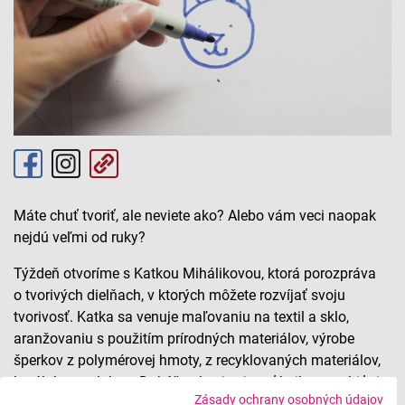
Máte chuť tvoriť, ale neviete ako? Alebo vám veci naopak
nejdú veľmi od ruky?
Týždeň otvoríme s Katkou Mihálikovou, ktorá porozpráva
o tvorivých dielňach, v ktorých môžete rozvíjať svoju
tvorivosť. Katka sa venuje maľovaniu na textil a sklo,
aranžovaniu s použitím prírodných materiálov, výrobe
šperkov z polymérovej hmoty, z recyklovaných materiálov,
korálok a podobne. Dokáže ale aj zviazať knihu, vyrobiť si
Zásady ochrany osobných údajov
vlastnú kozmetiku. Ak chcete vedieť, ako si aj vy môžete