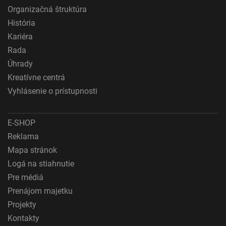
Meranie výkonnosti reklamy
Organizačná štruktúra
História
Meranie výkonnosti obsahu
Kariéra
Pochopiť cieľové skupiny na základe štatistík
Rada
alebo spájania údajov z rôznych zdrojov
Úhrady
Vývoj a zlepšovanie služieb
Kreatívne centrá
Vyhlásenie o prístupnosti
Použitie obmedzených údajov na výber obsahu
Špeciálne funkcie IAB:
E-SHOP
Používanie presných údajov o geografickej
Reklama
polohe
Mapa stránok
Identifikácia zariadení na základe aktívne
Logá na stiahnutie
vyžiadaných informácií
Pre médiá
Účely spracovania, ktoré nie sú v kompetencii IAB:
Prenájom majetku
Nevyhnutné
Projekty
Kontakty
Výkonostné