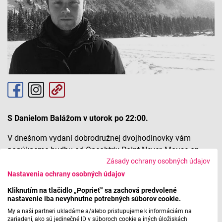
S Danielom Balážom v utorok po 22:00.
V dnešnom vydaní dobrodružnej dvojhodinovky vám
ponúkneme hudbu od Oneohtrix Point Never, Mouse on
Zásady ochrany osobných údajov
Mars, Polajka, Alapastel, Titingur, Theydon Boys, Keosz a
ďalších.
Nastavenia ochrany osobných údajov
Kliknutím na tlačidlo „Poprieť“ sa zachová predvolené
nastavenie iba nevyhnutne potrebných súborov cookie.
Pripravil: Daniel Baláž
My a naši partneri ukladáme a/alebo pristupujeme k informáciám na
zariadení, ako sú jedinečné ID v súboroch cookie a iných úložiskách