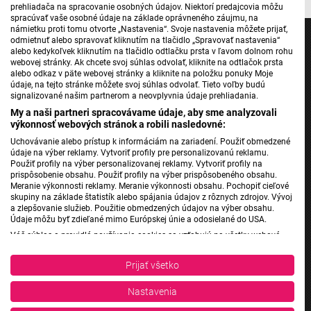
prehliadača na spracovanie osobných údajov. Niektorí predajcovia môžu
spracúvať vaše osobné údaje na základe oprávneného záujmu, na
námietku proti tomu otvorte „Nastavenia“. Svoje nastavenia môžete prijať,
odmietnuť alebo spravovať kliknutím na tlačidlo „Spravovať nastavenia“
alebo kedykoľvek kliknutím na tlačidlo odtlačku prsta v ľavom dolnom rohu
webovej stránky. Ak chcete svoj súhlas odvolať, kliknite na odtlačok prsta
alebo odkaz v päte webovej stránky a kliknite na položku ponuky Moje
Jednotka
údaje, na tejto stránke môžete svoj súhlas odvolať. Tieto voľby budú
signalizované našim partnerom a neovplyvnia údaje prehliadania.
Dvojka
My a naši partneri spracovávame údaje, aby sme analyzovali
24
výkonnosť webových stránok a robili nasledovné:
Šport
Uchovávanie alebo prístup k informáciám na zariadení. Použiť obmedzené
údaje na výber reklamy. Vytvoriť profily pre personalizovanú reklamu.
Správy STVR
Použiť profily na výber personalizovanej reklamy. Vytvoriť profily na
prispôsobenie obsahu. Použiť profily na výber prispôsobeného obsahu.
Podcasty
Meranie výkonnosti reklamy. Meranie výkonnosti obsahu. Pochopiť cieľové
Mobilné aplikácie
skupiny na základe štatistík alebo spájania údajov z rôznych zdrojov. Vývoj
a zlepšovanie služieb. Použitie obmedzených údajov na výber obsahu.
Údaje môžu byť zdieľané mimo Európskej únie a odosielané do USA.
Váš súhlas a pravidlá používania cookies sa vzťahujú na všetky webové
Rádio Slovensko
stránky „Rozhlasové weby“ vrátane: RSI Deutsch, Rádio Litera, Rádio Regina
Stred, Rádio Regina Západ, Rádio Patria, Rádio Devín, RTVS, Hudobné
Rádio Regina
Prijať všetko
pozdravy, Rádio Slovensko, RSI Francais, RSI English, RSI Slovensky, Rádio
Rádio Devín
Junior, RSI, Rádio Regina Východ, Rádio_FM, RSI Espanol, NEV.
Nastavenia
Rádio_FM
Zobraziť zoznam partnerov (1 predajcovia IAB)