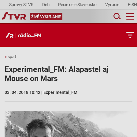
Správy STVR
Deti
Pečie celé Slovensko
Výročie
E-S
ŽIVÉ VYSIELANIE
«
späť
Experimental_FM: Alapastel aj
Mouse on Mars
03. 04. 2018 10:42 | Experimental_FM