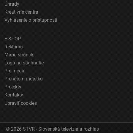
Úhrady
Pochopiť cieľové skupiny na základe štatistík
Kreatívne centrá
alebo spájania údajov z rôznych zdrojov
Vyhlásenie o prístupnosti
Vývoj a zlepšovanie služieb
E-SHOP
Použitie obmedzených údajov na výber obsahu
Reklama
Špeciálne funkcie IAB:
Mapa stránok
Používanie presných údajov o geografickej
Logá na stiahnutie
polohe
Pre médiá
Identifikácia zariadení na základe aktívne
Prenájom majetku
vyžiadaných informácií
Projekty
Účely spracovania, ktoré nie sú v kompetencii IAB:
Kontakty
Nevyhnutné
Upraviť cookies
Výkonostné
Funkčné
© 2026 STVR - Slovenská televízia a rozhlas