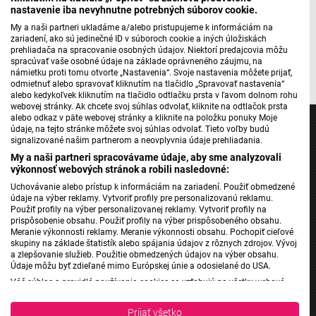
Máte problém s prehrávaním?
Nahláste nám chybu
v prehrávači.
nastavenie iba nevyhnutne potrebných súborov cookie.
My a naši partneri ukladáme a/alebo pristupujeme k informáciám na
zariadení, ako sú jedinečné ID v súboroch cookie a iných úložiskách
prehliadača na spracovanie osobných údajov. Niektorí predajcovia môžu
Pripravil: Kristián Noskovič
spracúvať vaše osobné údaje na základe oprávneného záujmu, na
námietku proti tomu otvorte „Nastavenia“. Svoje nastavenia môžete prijať,
odmietnuť alebo spravovať kliknutím na tlačidlo „Spravovať nastavenia“
alebo kedykoľvek kliknutím na tlačidlo odtlačku prsta v ľavom dolnom rohu
webovej stránky. Ak chcete svoj súhlas odvolať, kliknite na odtlačok prsta
alebo odkaz v päte webovej stránky a kliknite na položku ponuky Moje
údaje, na tejto stránke môžete svoj súhlas odvolať. Tieto voľby budú
signalizované našim partnerom a neovplyvnia údaje prehliadania.
My a naši partneri spracovávame údaje, aby sme analyzovali
výkonnosť webových stránok a robili nasledovné:
Jednotka
Uchovávanie alebo prístup k informáciám na zariadení. Použiť obmedzené
Dvojka
údaje na výber reklamy. Vytvoriť profily pre personalizovanú reklamu.
24
Použiť profily na výber personalizovanej reklamy. Vytvoriť profily na
prispôsobenie obsahu. Použiť profily na výber prispôsobeného obsahu.
Šport
Meranie výkonnosti reklamy. Meranie výkonnosti obsahu. Pochopiť cieľové
skupiny na základe štatistík alebo spájania údajov z rôznych zdrojov. Vývoj
Správy STVR
a zlepšovanie služieb. Použitie obmedzených údajov na výber obsahu.
Podcasty
Údaje môžu byť zdieľané mimo Európskej únie a odosielané do USA.
Váš súhlas a pravidlá používania cookies sa vzťahujú na všetky webové
Mobilné aplikácie
stránky „Rozhlasové weby“ vrátane: RSI Deutsch, Rádio Litera, Rádio Regina
Stred, Rádio Regina Západ, Rádio Patria, Rádio Devín, RTVS, Hudobné
Prijať všetko
pozdravy, Rádio Slovensko, RSI Francais, RSI English, RSI Slovensky, Rádio