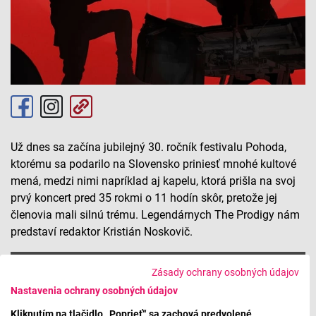
Už dnes sa začína jubilejný 30. ročník festivalu Pohoda,
ktorému sa podarilo na Slovensko priniesť mnohé kultové
mená, medzi nimi napríklad aj kapelu, ktorá prišla na svoj
prvý koncert pred 35 rokmi o 11 hodín skôr, pretože jej
členovia mali silnú trému. Legendárnych The Prodigy nám
predstaví redaktor Kristián Noskovič.
Pohoda 2026: The Prodigy
Zásady ochrany osobných údajov
Nastavenia ochrany osobných údajov
Kliknutím na tlačidlo „Poprieť“ sa zachová predvolené