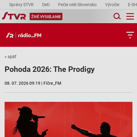
Správy STVR
Deti
Pečie celé Slovensko
Výročie
E-S
ŽIVÉ VYSIELANIE
«
späť
Pohoda 2026: The Prodigy
08. 07. 2026 09:19 | Fíčre_FM