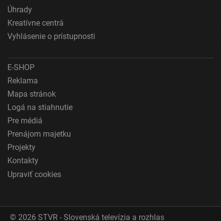
Úhrady
Pochopiť cieľové skupiny na základe štatistík
Kreatívne centrá
alebo spájania údajov z rôznych zdrojov
Vyhlásenie o prístupnosti
Vývoj a zlepšovanie služieb
E-SHOP
Použitie obmedzených údajov na výber obsahu
Reklama
Špeciálne funkcie IAB:
Mapa stránok
Používanie presných údajov o geografickej
Logá na stiahnutie
polohe
Pre médiá
Identifikácia zariadení na základe aktívne
Prenájom majetku
vyžiadaných informácií
Projekty
Účely spracovania, ktoré nie sú v kompetencii IAB:
Kontakty
Nevyhnutné
Upraviť cookies
Výkonostné
Funkčné
© 2026 STVR - Slovenská televízia a rozhlas