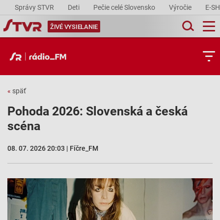
Správy STVR
Deti
Pečie celé Slovensko
Výročie
E-S
ŽIVÉ VYSIELANIE
«
späť
Pohoda 2026: Slovenská a česká
scéna
08. 07. 2026 20:03 | Fíčre_FM