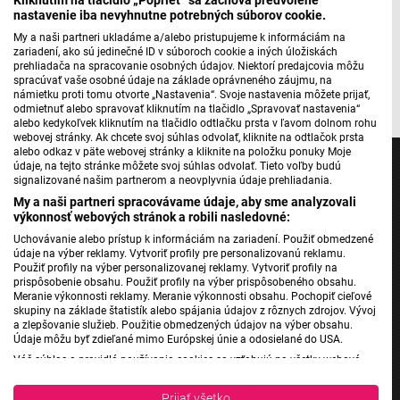
nastavenie iba nevyhnutne potrebných súborov cookie.
Máte problém s prehrávaním?
Nahláste nám chybu
v prehrávači.
My a naši partneri ukladáme a/alebo pristupujeme k informáciám na
zariadení, ako sú jedinečné ID v súboroch cookie a iných úložiskách
prehliadača na spracovanie osobných údajov. Niektorí predajcovia môžu
spracúvať vaše osobné údaje na základe oprávneného záujmu, na
Pripravil: Samuel Ivančák
námietku proti tomu otvorte „Nastavenia“. Svoje nastavenia môžete prijať,
odmietnuť alebo spravovať kliknutím na tlačidlo „Spravovať nastavenia“
alebo kedykoľvek kliknutím na tlačidlo odtlačku prsta v ľavom dolnom rohu
webovej stránky. Ak chcete svoj súhlas odvolať, kliknite na odtlačok prsta
alebo odkaz v päte webovej stránky a kliknite na položku ponuky Moje
údaje, na tejto stránke môžete svoj súhlas odvolať. Tieto voľby budú
signalizované našim partnerom a neovplyvnia údaje prehliadania.
My a naši partneri spracovávame údaje, aby sme analyzovali
výkonnosť webových stránok a robili nasledovné:
Jednotka
Uchovávanie alebo prístup k informáciám na zariadení. Použiť obmedzené
Dvojka
údaje na výber reklamy. Vytvoriť profily pre personalizovanú reklamu.
Použiť profily na výber personalizovanej reklamy. Vytvoriť profily na
24
prispôsobenie obsahu. Použiť profily na výber prispôsobeného obsahu.
Šport
Meranie výkonnosti reklamy. Meranie výkonnosti obsahu. Pochopiť cieľové
skupiny na základe štatistík alebo spájania údajov z rôznych zdrojov. Vývoj
Správy STVR
a zlepšovanie služieb. Použitie obmedzených údajov na výber obsahu.
Údaje môžu byť zdieľané mimo Európskej únie a odosielané do USA.
Podcasty
Váš súhlas a pravidlá používania cookies sa vzťahujú na všetky webové
Mobilné aplikácie
stránky „Rozhlasové weby“ vrátane: RSI Deutsch, Rádio Litera, Rádio Regina
Stred, Rádio Regina Západ, Rádio Patria, Rádio Devín, RTVS, Hudobné
Prijať všetko