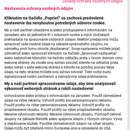
Zásady ochrany osobných údajov
Nastavenia ochrany osobných údajov
This is Kevin - Stories to Tell
Kliknutím na tlačidlo „Poprieť“ sa zachová predvolené
nastavenie iba nevyhnutne potrebných súborov cookie.
My a naši partneri ukladáme a/alebo pristupujeme k informáciám na
zariadení, ako sú jedinečné ID v súboroch cookie a iných úložiskách
prehliadača na spracovanie osobných údajov. Niektorí predajcovia môžu
spracúvať vaše osobné údaje na základe oprávneného záujmu, na
námietku proti tomu otvorte „Nastavenia“. Svoje nastavenia môžete prijať,
odmietnuť alebo spravovať kliknutím na tlačidlo „Spravovať nastavenia“
alebo kedykoľvek kliknutím na tlačidlo odtlačku prsta v ľavom dolnom rohu
webovej stránky. Ak chcete svoj súhlas odvolať, kliknite na odtlačok prsta
alebo odkaz v päte webovej stránky a kliknite na položku ponuky Moje
No Brake - Noise Blast
údaje, na tejto stránke môžete svoj súhlas odvolať. Tieto voľby budú
signalizované našim partnerom a neovplyvnia údaje prehliadania.
My a naši partneri spracovávame údaje, aby sme analyzovali
výkonnosť webových stránok a robili nasledovné:
Uchovávanie alebo prístup k informáciám na zariadení. Použiť obmedzené
údaje na výber reklamy. Vytvoriť profily pre personalizovanú reklamu.
Použiť profily na výber personalizovanej reklamy. Vytvoriť profily na
prispôsobenie obsahu. Použiť profily na výber prispôsobeného obsahu.
Meranie výkonnosti reklamy. Meranie výkonnosti obsahu. Pochopiť cieľové
skupiny na základe štatistík alebo spájania údajov z rôznych zdrojov. Vývoj
a zlepšovanie služieb. Použitie obmedzených údajov na výber obsahu.
Údaje môžu byť zdieľané mimo Európskej únie a odosielané do USA.