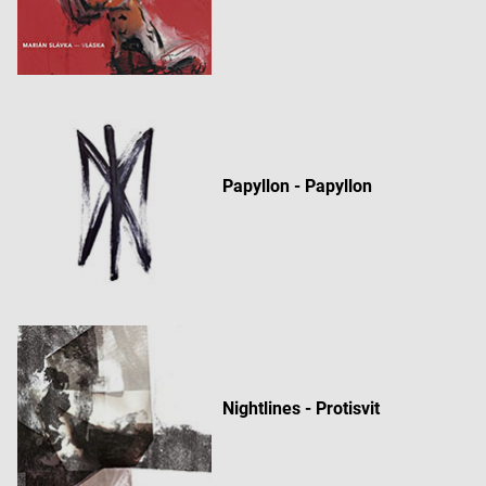
Meranie výkonnosti reklamy
Meranie výkonnosti obsahu
Pochopiť cieľové skupiny na základe štatistík
alebo spájania údajov z rôznych zdrojov
Vývoj a zlepšovanie služieb
Papyllon - Papyllon
Použitie obmedzených údajov na výber obsahu
Špeciálne funkcie IAB:
Používanie presných údajov o geografickej
polohe
Identifikácia zariadení na základe aktívne
vyžiadaných informácií
Účely spracovania, ktoré nie sú v kompetencii IAB:
Nightlines - Protisvit
Nevyhnutné
Výkonostné