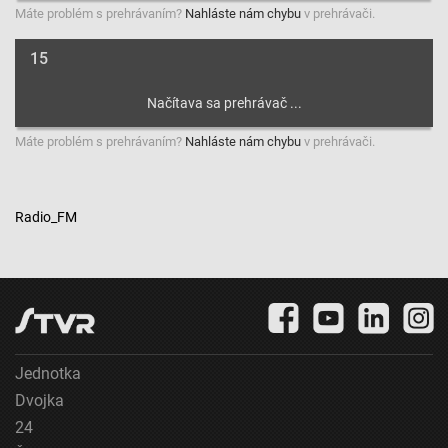
Máte problém s prehrávaním?
Nahláste nám chybu
v prehrávači.
15
Máte problém s prehrávaním?
Nahláste nám chybu
v prehrávači.
Radio_FM
Jednotka
Dvojka
24