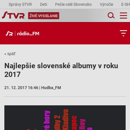
Správy STVR
Deti
Pečie celé Slovensko
Výročie
E-S
ŽIVÉ VYSIELANIE
«
späť
Najlepšie slovenské albumy v roku
2017
21. 12. 2017 16:46 | Hudba_FM