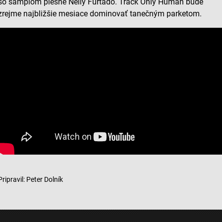
so samplom piesne Nelly Furtado. Track Only Human bude
zrejme najbližšie mesiace dominovať tanečným parketom.
Pripravil: Peter Dolník