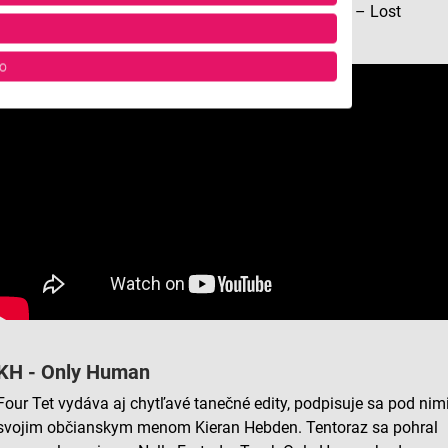
svojich streamovacích službách playlist Royksopp – Lost
Tapes. Nájdete tam aj pieseň I wanna know.
o
ov z rôznych zdrojov
KH - Only Human
Four Tet vydáva aj chytľavé tanečné edity, podpisuje sa pod nim
svojim občianskym menom Kieran Hebden. Tentoraz sa pohral