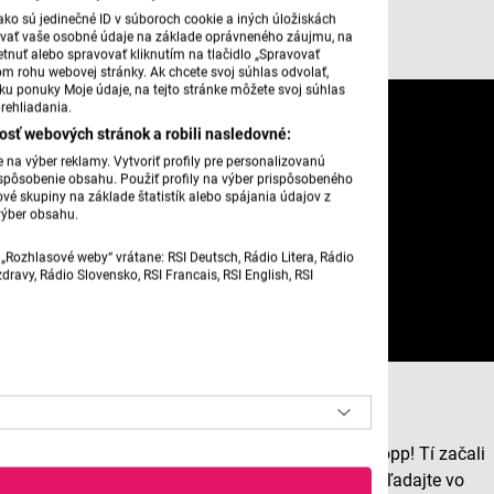
ko sú jedinečné ID v súboroch cookie a iných úložiskách
úvať vaše osobné údaje na základe oprávneného záujmu, na
Astral Babe – Benzo
tnuť alebo spravovať kliknutím na tlačidlo „Spravovať
om rohu webovej stránky. Ak chcete svoj súhlas odvolať,
žku ponuky Moje údaje, na tejto stránke môžete svoj súhlas
rehliadania.
osť webových stránok a robili nasledovné:
na výber reklamy. Vytvoriť profily pre personalizovanú
prispôsobenie obsahu. Použiť profily na výber prispôsobeného
vé skupiny na základe štatistík alebo spájania údajov z
výber obsahu.
„Rozhlasové weby“ vrátane: RSI Deutsch, Rádio Litera, Rádio
ravy, Rádio Slovensko, RSI Francais, RSI English, RSI
Röyksopp - I Wanna Know
Dobré správy pre tých, ktorým chýbajú Nóri Royksopp! Tí začali
vypúšťať von svoje raritné a nevydané nahrávky. Hľadajte vo