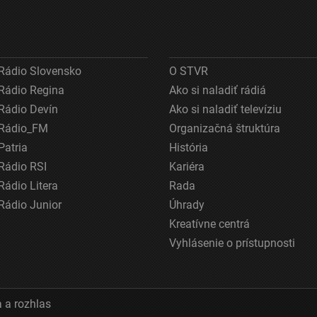
Rádio Slovensko
O STVR
Rádio Regina
Ako si naladiť rádiá
Rádio Devín
Ako si naladiť televíziu
Rádio_FM
Organizačná štruktúra
Patria
História
Rádio RSI
Kariéra
Rádio Litera
Rada
Rádio Junior
Úhrady
Kreatívne centrá
Vyhlásenie o prístupnosti
 a rozhlas