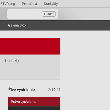
STVR.org
Pre médiá
Kontakty
Hľadať
Galéria SRo
Kontakty
Živé vysielanie
10:46
Práve vysielame