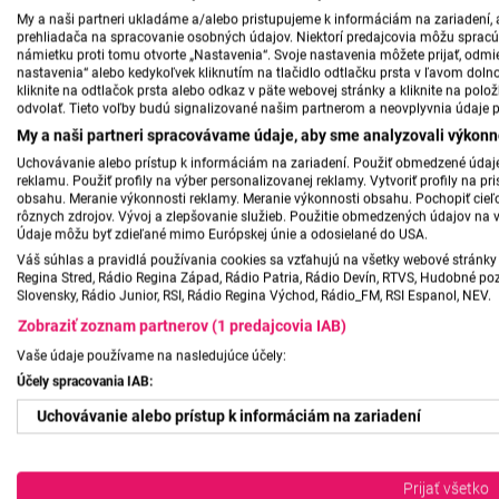
My a naši partneri ukladáme a/alebo pristupujeme k informáciám na zariadení, a
prehliadača na spracovanie osobných údajov. Niektorí predajcovia môžu sprac
námietku proti tomu otvorte „Nastavenia“. Svoje nastavenia môžete prijať, odmie
nastavenia“ alebo kedykoľvek kliknutím na tlačidlo odtlačku prsta v ľavom doln
kliknite na odtlačok prsta alebo odkaz v päte webovej stránky a kliknite na polo
odvolať. Tieto voľby budú signalizované našim partnerom a neovplyvnia údaje p
My a naši partneri spracovávame údaje, aby sme analyzovali výkonn
Uchovávanie alebo prístup k informáciám na zariadení. Použiť obmedzené údaje 
reklamu. Použiť profily na výber personalizovanej reklamy. Vytvoriť profily na 
obsahu. Meranie výkonnosti reklamy. Meranie výkonnosti obsahu. Pochopiť cieľo
rôznych zdrojov. Vývoj a zlepšovanie služieb. Použitie obmedzených údajov na 
Údaje môžu byť zdieľané mimo Európskej únie a odosielané do USA.
Váš súhlas a pravidlá používania cookies sa vzťahujú na všetky webové stránky 
Regina Stred, Rádio Regina Západ, Rádio Patria, Rádio Devín, RTVS, Hudobné pozd
Slovensky, Rádio Junior, RSI, Rádio Regina Východ, Rádio_FM, RSI Espanol, NEV.
Zobraziť zoznam partnerov (1 predajcovia IAB)
Vaše údaje používame na nasledujúce účely:
Účely spracovania IAB:
Uchovávanie alebo prístup k informáciám na zariadení
Použiť obmedzené údaje na výber reklamy
Prijať všetko