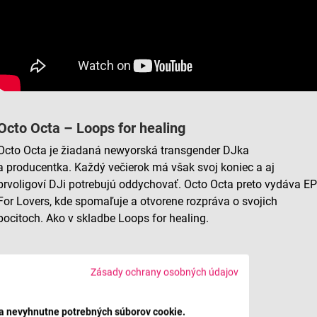
Octo Octa – Loops for healing
Octo Octa je žiadaná newyorská transgender DJka
a producentka. Každý večierok má však svoj koniec a aj
prvoligoví DJi potrebujú oddychovať. Octo Octa preto vydáva E
For Lovers, kde spomaľuje a otvorene rozpráva o svojich
pocitoch. Ako v skladbe Loops for healing.
Zásady ochrany osobných údajov
ba nevyhnutne potrebných súborov cookie.