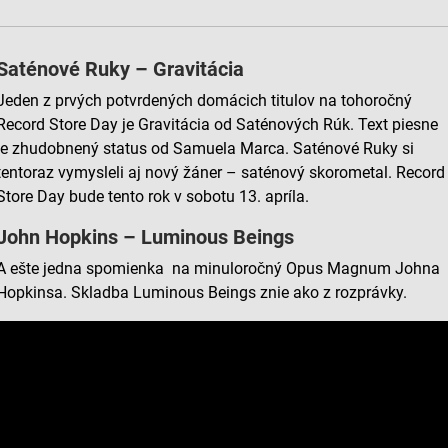
Saténové Ruky – Gravitácia
Jeden z prvých potvrdených domácich titulov na tohoročný
Record Store Day je Gravitácia od Saténových Rúk. Text piesne
je zhudobnený status od Samuela Marca. Saténové Ruky si
tentoraz vymysleli aj nový žáner – saténový skorometal. Record
Store Day bude tento rok v sobotu 13. apríla.
John Hopkins – Luminous Beings
A ešte jedna spomienka na minuloročný Opus Magnum Johna
Hopkinsa. Skladba Luminous Beings znie ako z rozprávky.