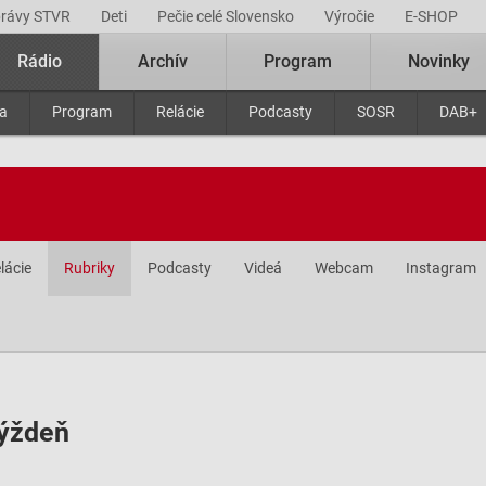
právy STVR
Deti
Pečie celé Slovensko
Výročie
E-SHOP
Rádio
Archív
Program
Novinky
ra
Program
Relácie
Podcasty
SOSR
DAB+
lácie
Rubriky
Podcasty
Videá
Webcam
Instagram
týždeň