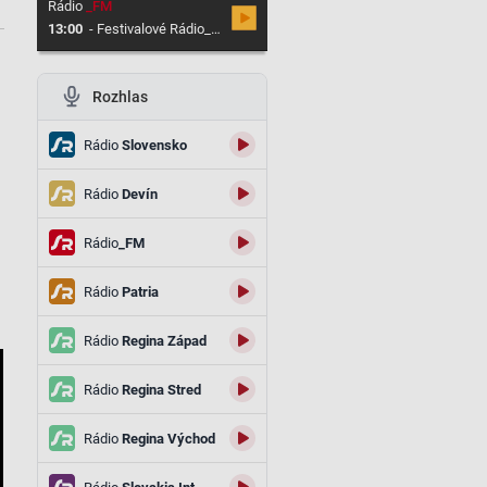
Rádio
_FM
13:00
-
Festivalové Rádio_FM
Rozhlas
Rádio
Slovensko
Rádio
Devín
Rádio
_FM
Rádio
Patria
Rádio
Regina Západ
Rádio
Regina Stred
Rádio
Regina Východ