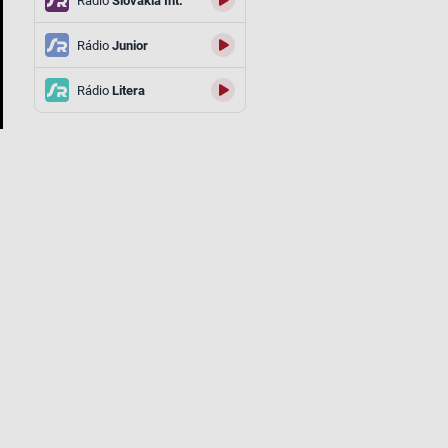
Rádio
Slovakia Int.
Rádio
Junior
Rádio
Litera
P