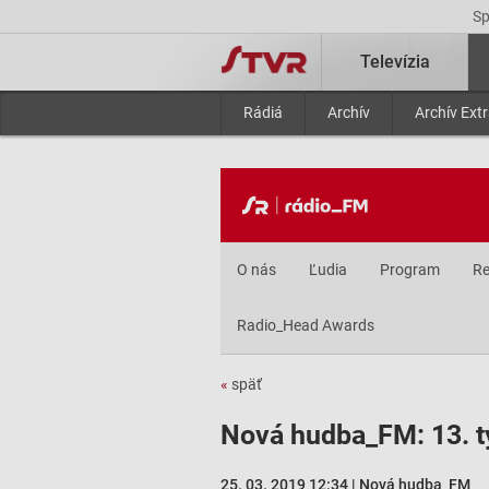
S
Televízia
Rádiá
Archív
Archív Ext
O nás
Ľudia
Program
Re
Radio_Head Awards
«
späť
Nová hudba_FM: 13. 
25. 03. 2019 12:34 | Nová hudba_FM