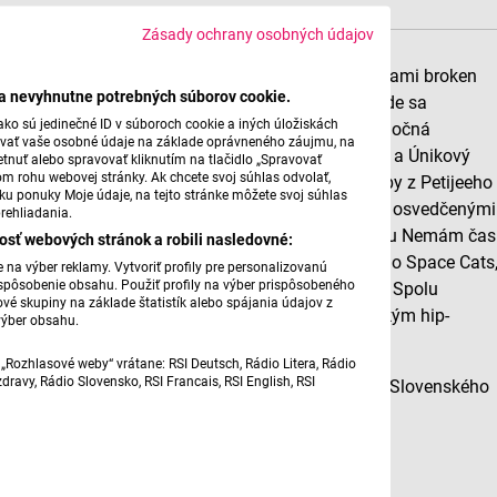
Zásady ochrany osobných údajov
Eremen a Petijee spájajú hip-hop so soulom a prvkami broken
ba nevyhnutne potrebných súborov cookie.
beatu. Zvuk postavený na komplexnej produkcii, kde sa
ko sú jedinečné ID v súboroch cookie a iných úložiskách
samplovanie stretáva so živými nástrojmi. Ich spoločná
úvať vaše osobné údaje na základe oprávneného záujmu, na
diskografia zahŕňa albumy Únikový východ (2014) a Únikový
tnuť alebo spravovať kliknutím na tlačidlo „Spravovať
om rohu webovej stránky. Ak chcete svoj súhlas odvolať,
východ 2 (2021). Na Pohoda FM Live oživia skladby z Petijeeho
žku ponuky Moje údaje, na tejto stránke môžete svoj súhlas
sóleového albumu Everything is Romantic, spolu s osvedčenými
rehliadania.
kusmi z Eremenovho posledného sólového projektu Nemám čas
osť webových stránok a robili nasledovné:
fotím syna. Na pódiu ich sprevádza bratislavské trio Space Cats
na výber reklamy. Vytvoriť profily pre personalizovanú
prispôsobenie obsahu. Použiť profily na výber prispôsobeného
ktoré hrá elektronickú hudbu na živých nástrojoch. Spolu
vé skupiny na základe štatistík alebo spájania údajov z
ponúkajú rapovú šou pohybujúcu sa medzi klasickým hip-
výber obsahu.
hopom a živou elektronikou.
„Rozhlasové weby“ vrátane: RSI Deutsch, Rádio Litera, Rádio
ravy, Rádio Slovensko, RSI Francais, RSI English, RSI
Pozývame Vás na ich koncert v Komornom štúdiu Slovenského
rozhlasu.
Vstup je voľný.
FB udalosť:
https://fb.me/e/1YJZTvjAN1