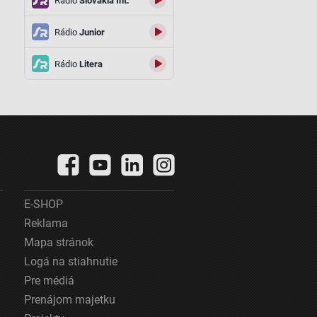
Rádio
Slovakia Int.
Rádio
Junior
Rádio
Litera
E-SHOP
Reklama
Mapa stránok
Logá na stiahnutie
Pre médiá
Prenájom majetku