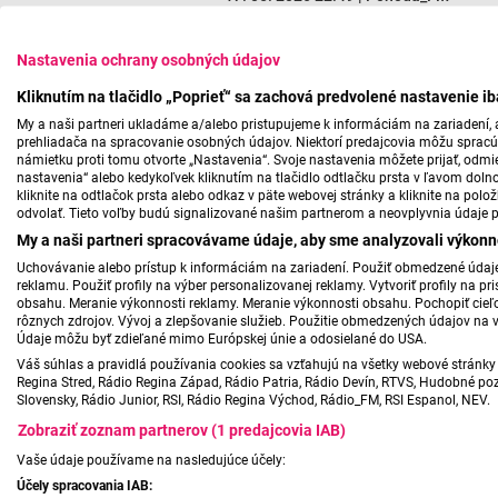
Nastavenia ochrany osobných údajov
Kliknutím na tlačidlo „Poprieť“ sa zachová predvolené nastavenie i
My a naši partneri ukladáme a/alebo pristupujeme k informáciám na zariadení, a
prehliadača na spracovanie osobných údajov. Niektorí predajcovia môžu sprac
námietku proti tomu otvorte „Nastavenia“. Svoje nastavenia môžete prijať, odmie
nastavenia“ alebo kedykoľvek kliknutím na tlačidlo odtlačku prsta v ľavom doln
kliknite na odtlačok prsta alebo odkaz v päte webovej stránky a kliknite na polo
odvolať. Tieto voľby budú signalizované našim partnerom a neovplyvnia údaje p
My a naši partneri spracovávame údaje, aby sme analyzovali výkonn
Uchovávanie alebo prístup k informáciám na zariadení. Použiť obmedzené údaje 
reklamu. Použiť profily na výber personalizovanej reklamy. Vytvoriť profily na 
obsahu. Meranie výkonnosti reklamy. Meranie výkonnosti obsahu. Pochopiť cieľo
rôznych zdrojov. Vývoj a zlepšovanie služieb. Použitie obmedzených údajov na 
Údaje môžu byť zdieľané mimo Európskej únie a odosielané do USA.
Váš súhlas a pravidlá používania cookies sa vzťahujú na všetky webové stránky 
Regina Stred, Rádio Regina Západ, Rádio Patria, Rádio Devín, RTVS, Hudobné pozd
Slovensky, Rádio Junior, RSI, Rádio Regina Východ, Rádio_FM, RSI Espanol, NEV.
Zobraziť zoznam partnerov (1 predajcovia IAB)
Vaše údaje používame na nasledujúce účely:
Účely spracovania IAB: