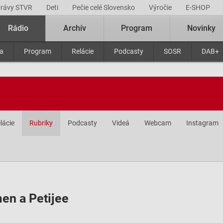
právy STVR
Deti
Pečie celé Slovensko
Výročie
E-SHOP
Rádio
Archív
Program
Novinky
ra
Program
Relácie
Podcasty
SOSR
DAB+
lácie
Rubriky
Podcasty
Videá
Webcam
Instagram
en a Petijee