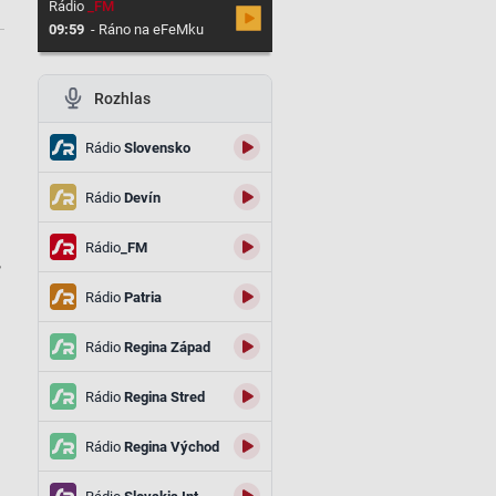
Rádio
_FM
09:59
-
Ráno na eFeMku
Rozhlas
Rádio
Slovensko
Rádio
Devín
Rádio
_FM
,
Rádio
Patria
Rádio
Regina Západ
Rádio
Regina Stred
Rádio
Regina Východ