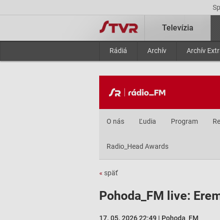
S
Televízia
Rádiá
Archív
Archív Ext
O nás
Ľudia
Program
Re
Radio_Head Awards
«
späť
Pohoda_FM live: Erem
17. 05. 2026 22:49 | Pohoda_FM