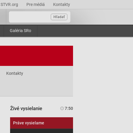
STVR.org
Pre médiá
Kontakty
Hľadať
Galéria SRo
Kontakty
Živé vysielanie
7:50
Práve vysielame