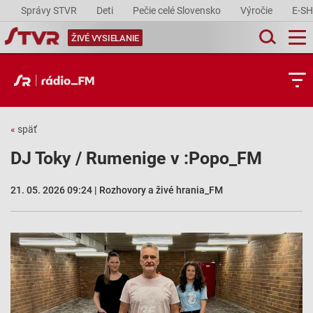
Správy STVR
Deti
Pečie celé Slovensko
Výročie
E-S
ŽIVÉ VYSIELANIE
«
späť
DJ Toky / Rumenige v :Popo_FM
21. 05. 2026 09:24 | Rozhovory a živé hrania_FM