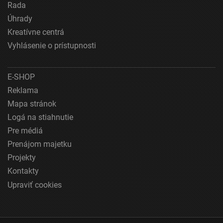
Meranie výkonnosti obsahu
Rada
Úhrady
Pochopiť cieľové skupiny na základe štatistík
Kreatívne centrá
alebo spájania údajov z rôznych zdrojov
Vyhlásenie o prístupnosti
Vývoj a zlepšovanie služieb
Použitie obmedzených údajov na výber obsahu
E-SHOP
Reklama
Špeciálne funkcie IAB:
Mapa stránok
Používanie presných údajov o geografickej
polohe
Logá na stiahnutie
Pre médiá
Identifikácia zariadení na základe aktívne
vyžiadaných informácií
Prenájom majetku
Projekty
Účely spracovania, ktoré nie sú v kompetencii IAB:
Kontakty
Nevyhnutné
Upraviť cookies
Výkonostné
Funkčné