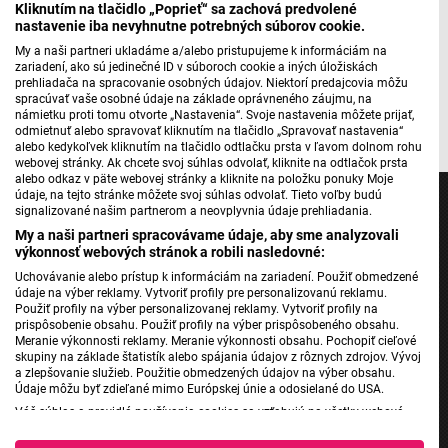
Kliknutím na tlačidlo „Poprieť“ sa zachová predvolené
nastavenie iba nevyhnutne potrebných súborov cookie.
Máte problém s prehrávaním?
Nahláste nám chybu
v prehrávači.
My a naši partneri ukladáme a/alebo pristupujeme k informáciám na
zariadení, ako sú jedinečné ID v súboroch cookie a iných úložiskách
prehliadača na spracovanie osobných údajov. Niektorí predajcovia môžu
spracúvať vaše osobné údaje na základe oprávneného záujmu, na
Rádio_FM
námietku proti tomu otvorte „Nastavenia“. Svoje nastavenia môžete prijať,
odmietnuť alebo spravovať kliknutím na tlačidlo „Spravovať nastavenia“
alebo kedykoľvek kliknutím na tlačidlo odtlačku prsta v ľavom dolnom rohu
webovej stránky. Ak chcete svoj súhlas odvolať, kliknite na odtlačok prsta
alebo odkaz v päte webovej stránky a kliknite na položku ponuky Moje
údaje, na tejto stránke môžete svoj súhlas odvolať. Tieto voľby budú
signalizované našim partnerom a neovplyvnia údaje prehliadania.
My a naši partneri spracovávame údaje, aby sme analyzovali
výkonnosť webových stránok a robili nasledovné:
Jednotka
Uchovávanie alebo prístup k informáciám na zariadení. Použiť obmedzené
Dvojka
údaje na výber reklamy. Vytvoriť profily pre personalizovanú reklamu.
Použiť profily na výber personalizovanej reklamy. Vytvoriť profily na
24
prispôsobenie obsahu. Použiť profily na výber prispôsobeného obsahu.
Meranie výkonnosti reklamy. Meranie výkonnosti obsahu. Pochopiť cieľové
Šport
skupiny na základe štatistík alebo spájania údajov z rôznych zdrojov. Vývoj
a zlepšovanie služieb. Použitie obmedzených údajov na výber obsahu.
Správy STVR
Údaje môžu byť zdieľané mimo Európskej únie a odosielané do USA.
Podcasty
Váš súhlas a pravidlá používania cookies sa vzťahujú na všetky webové
Mobilné aplikácie
stránky „Rozhlasové weby“ vrátane: RSI Deutsch, Rádio Litera, Rádio Regina
Stred, Rádio Regina Západ, Rádio Patria, Rádio Devín, RTVS, Hudobné