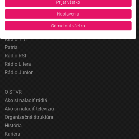
Prijať všetko
pozdravy, Rádio Slovensko, RSI Francais, RSI English, RSI Slovensky, Rádio
Junior, RSI, Rádio Regina Východ, Rádio_FM, RSI Espanol, NEV.
Rádio Slovensko
Nastavenia
Zobraziť zoznam partnerov (1 predajcovia IAB)
Rádio Regina
Vaše údaje používame na nasledujúce účely:
Odmietnuť všetko
Rádio Devín
Účely spracovania IAB:
Rádio_FM
Uchovávanie alebo prístup k informáciám na
Patria
zariadení
Rádio RSI
Použiť obmedzené údaje na výber reklamy
Rádio Litera
Rádio Junior
Vytvoriť profily pre personalizovanú reklamu
Použiť profily na výber personalizovanej
reklamy
O STVR
Ako si naladiť rádiá
Vytvoriť profily na prispôsobenie obsahu
Ako si naladiť televíziu
Použiť profily na výber prispôsobeného obsahu
Organizačná štruktúra
História
Meranie výkonnosti reklamy
Kariéra