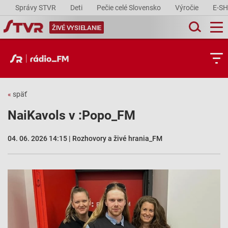
Správy STVR
Deti
Pečie celé Slovensko
Výročie
E-S
ŽIVÉ VYSIELANIE
«
späť
NaiKavols v :Popo_FM
04. 06. 2026 14:15 | Rozhovory a živé hrania_FM