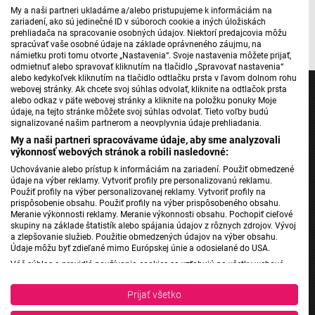
My a naši partneri ukladáme a/alebo pristupujeme k informáciám na
zariadení, ako sú jedinečné ID v súboroch cookie a iných úložiskách
Rádio_FM
prehliadača na spracovanie osobných údajov. Niektorí predajcovia môžu
spracúvať vaše osobné údaje na základe oprávneného záujmu, na
námietku proti tomu otvorte „Nastavenia“. Svoje nastavenia môžete prijať,
odmietnuť alebo spravovať kliknutím na tlačidlo „Spravovať nastavenia“
alebo kedykoľvek kliknutím na tlačidlo odtlačku prsta v ľavom dolnom rohu
webovej stránky. Ak chcete svoj súhlas odvolať, kliknite na odtlačok prsta
alebo odkaz v päte webovej stránky a kliknite na položku ponuky Moje
údaje, na tejto stránke môžete svoj súhlas odvolať. Tieto voľby budú
signalizované našim partnerom a neovplyvnia údaje prehliadania.
Jednotka
My a naši partneri spracovávame údaje, aby sme analyzovali
výkonnosť webových stránok a robili nasledovné:
Dvojka
Uchovávanie alebo prístup k informáciám na zariadení. Použiť obmedzené
24
údaje na výber reklamy. Vytvoriť profily pre personalizovanú reklamu.
Použiť profily na výber personalizovanej reklamy. Vytvoriť profily na
Šport
prispôsobenie obsahu. Použiť profily na výber prispôsobeného obsahu.
Správy STVR
Meranie výkonnosti reklamy. Meranie výkonnosti obsahu. Pochopiť cieľové
skupiny na základe štatistík alebo spájania údajov z rôznych zdrojov. Vývoj
Podcasty
a zlepšovanie služieb. Použitie obmedzených údajov na výber obsahu.
Údaje môžu byť zdieľané mimo Európskej únie a odosielané do USA.
Mobilné aplikácie
Váš súhlas a pravidlá používania cookies sa vzťahujú na všetky webové
stránky „Rozhlasové weby“ vrátane: RSI Deutsch, Rádio Litera, Rádio Regina
Stred, Rádio Regina Západ, Rádio Patria, Rádio Devín, RTVS, Hudobné
Prijať všetko
Rádio Slovensko
pozdravy, Rádio Slovensko, RSI Francais, RSI English, RSI Slovensky, Rádio
Junior, RSI, Rádio Regina Východ, Rádio_FM, RSI Espanol, NEV.
Rádio Regina