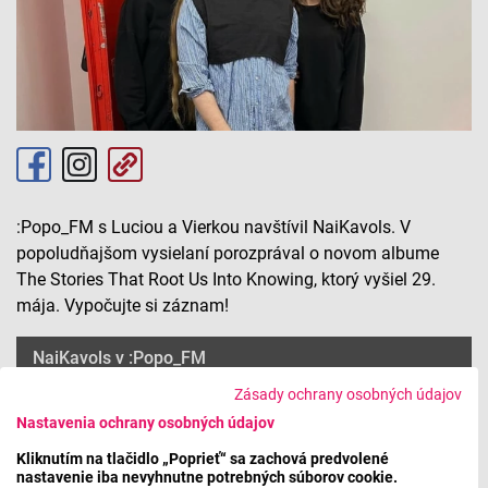
:Popo_FM s Luciou a Vierkou navštívil NaiKavols. V
popoludňajšom vysielaní porozprával o novom albume
The Stories That Root Us Into Knowing, ktorý vyšiel 29.
mája. Vypočujte si záznam!
NaiKavols v :Popo_FM
Zásady ochrany osobných údajov
Nastavenia ochrany osobných údajov
Máte problém s prehrávaním?
Nahláste nám chybu
v prehrávači.
Kliknutím na tlačidlo „Poprieť“ sa zachová predvolené
nastavenie iba nevyhnutne potrebných súborov cookie.