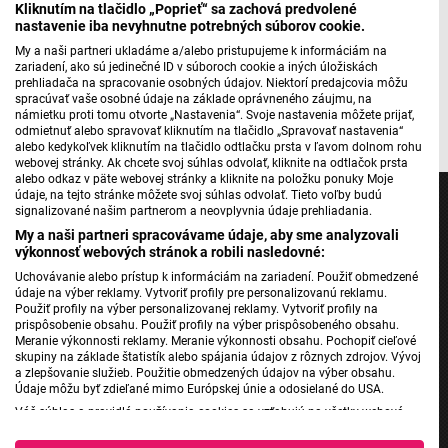
Kliknutím na tlačidlo „Poprieť“ sa zachová predvolené
nastavenie iba nevyhnutne potrebných súborov cookie.
My a naši partneri ukladáme a/alebo pristupujeme k informáciám na
zariadení, ako sú jedinečné ID v súboroch cookie a iných úložiskách
Máte problém s prehrávaním?
Nahláste nám chybu
v prehrávači.
prehliadača na spracovanie osobných údajov. Niektorí predajcovia môžu
spracúvať vaše osobné údaje na základe oprávneného záujmu, na
Pripravila: Zuzana Líšková, ilustrácia: Martin Špirec
námietku proti tomu otvorte „Nastavenia“. Svoje nastavenia môžete prijať,
odmietnuť alebo spravovať kliknutím na tlačidlo „Spravovať nastavenia“
alebo kedykoľvek kliknutím na tlačidlo odtlačku prsta v ľavom dolnom rohu
webovej stránky. Ak chcete svoj súhlas odvolať, kliknite na odtlačok prsta
alebo odkaz v päte webovej stránky a kliknite na položku ponuky Moje
údaje, na tejto stránke môžete svoj súhlas odvolať. Tieto voľby budú
signalizované našim partnerom a neovplyvnia údaje prehliadania.
My a naši partneri spracovávame údaje, aby sme analyzovali
výkonnosť webových stránok a robili nasledovné:
Jednotka
Uchovávanie alebo prístup k informáciám na zariadení. Použiť obmedzené
Dvojka
údaje na výber reklamy. Vytvoriť profily pre personalizovanú reklamu.
Použiť profily na výber personalizovanej reklamy. Vytvoriť profily na
24
prispôsobenie obsahu. Použiť profily na výber prispôsobeného obsahu.
Meranie výkonnosti reklamy. Meranie výkonnosti obsahu. Pochopiť cieľové
Šport
skupiny na základe štatistík alebo spájania údajov z rôznych zdrojov. Vývoj
a zlepšovanie služieb. Použitie obmedzených údajov na výber obsahu.
Správy STVR
Údaje môžu byť zdieľané mimo Európskej únie a odosielané do USA.
Podcasty
Váš súhlas a pravidlá používania cookies sa vzťahujú na všetky webové
Mobilné aplikácie
stránky „Rozhlasové weby“ vrátane: RSI Deutsch, Rádio Litera, Rádio Regina
Stred, Rádio Regina Západ, Rádio Patria, Rádio Devín, RTVS, Hudobné