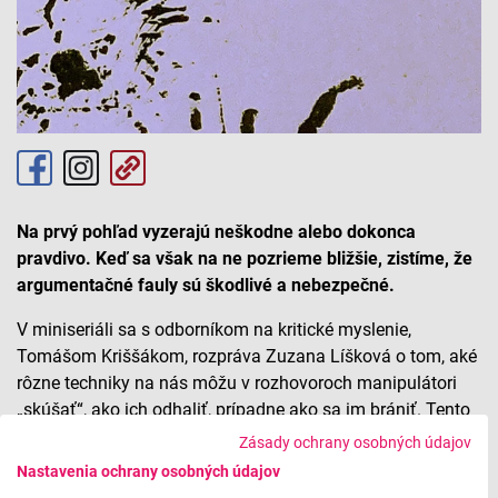
Na prvý pohľad vyzerajú neškodne alebo dokonca
pravdivo. Keď sa však na ne pozrieme bližšie, zistíme, že
argumentačné fauly sú škodlivé a nebezpečné.
V miniseriáli sa s odborníkom na kritické myslenie,
Tomášom Kriššákom, rozpráva Zuzana Líšková o tom, aké
rôzne techniky na nás môžu v rozhovoroch manipulátori
„skúšať“, ako ich odhaliť, prípadne ako sa im brániť. Tento
diel je zameraný na tie, ktoré kladú dôraz na peniaze.
Zásady ochrany osobných údajov
Nastavenia ochrany osobných údajov
Argumentačné fauly: peniaze