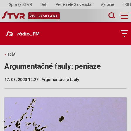
Správy STVR
Deti
Pečie celé Slovensko
Výročie
E-S
ŽIVÉ VYSIELANIE
«
späť
Argumentačné fauly: peniaze
17. 08. 2023 12:27 | Argumentačné fauly