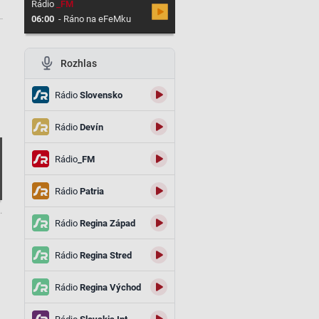
Rádio
_FM
06:00
-
Ráno na eFeMku
Rozhlas
Rádio
Slovensko
Rádio
Devín
Rádio
_FM
Rádio
Patria
.
Rádio
Regina Západ
Rádio
Regina Stred
Rádio
Regina Východ