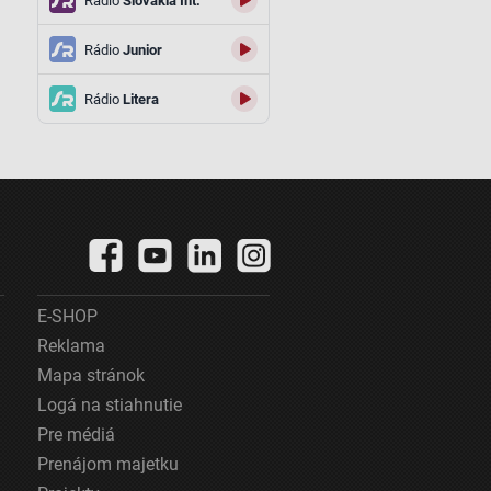
Rádio
Slovakia Int.
Rádio
Junior
Rádio
Litera
E-SHOP
Reklama
Mapa stránok
Logá na stiahnutie
Pre médiá
Prenájom majetku