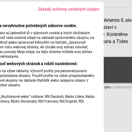
Zásady ochrany osobných údajov
V apríli sa do vesmíru nevydala len posádka misie Artemis II, ale
ba nevyhnutne potrebných súborov cookie.
aj herní vývojári. Redaktor David Zahradníček predstaví v
ko sú jedinečné ID v súboroch cookie a iných úložiskách
hernom mesačníku Checkpoint_FM fiktívne planéty. Konkrétne
úvať vaše osobné údaje na základe oprávneného záujmu, na
sa pozrie sa na osudy svetov v hrách Saros, Pragmata a Tides
tnuť alebo spravovať kliknutím na tlačidlo „Spravovať
om rohu webovej stránky. Ak chcete svoj súhlas odvolať,
of Tomorrow.
žku ponuky Moje údaje, na tejto stránke môžete svoj súhlas
rehliadania.
Checkpoint_FM: Apríl
osť webových stránok a robili nasledovné:
na výber reklamy. Vytvoriť profily pre personalizovanú
prispôsobenie obsahu. Použiť profily na výber prispôsobeného
vé skupiny na základe štatistík alebo spájania údajov z
výber obsahu.
Máte problém s prehrávaním?
Nahláste nám chybu
v prehrávači
„Rozhlasové weby“ vrátane: RSI Deutsch, Rádio Litera, Rádio
ravy, Rádio Slovensko, RSI Francais, RSI English, RSI
Pripravil: David Zahradníček