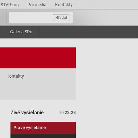
STVR.org
Pre médiá
Kontakty
Hľadať
Galéria SRo
Kontakty
Živé vysielanie
22:28
Práve vysielame