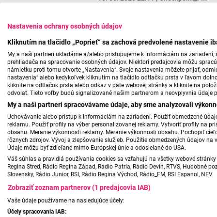
Nastavenia ochrany osobných údajov
Kliknutím na tlačidlo „Poprieť“ sa zachová predvolené nastavenie i
My a naši partneri ukladáme a/alebo pristupujeme k informáciám na zariadení, a
prehliadača na spracovanie osobných údajov. Niektorí predajcovia môžu sprac
námietku proti tomu otvorte „Nastavenia“. Svoje nastavenia môžete prijať, odmie
nastavenia“ alebo kedykoľvek kliknutím na tlačidlo odtlačku prsta v ľavom doln
kliknite na odtlačok prsta alebo odkaz v päte webovej stránky a kliknite na polo
odvolať. Tieto voľby budú signalizované našim partnerom a neovplyvnia údaje p
My a naši partneri spracovávame údaje, aby sme analyzovali výkonn
Uchovávanie alebo prístup k informáciám na zariadení. Použiť obmedzené údaje 
reklamu. Použiť profily na výber personalizovanej reklamy. Vytvoriť profily na 
obsahu. Meranie výkonnosti reklamy. Meranie výkonnosti obsahu. Pochopiť cieľo
rôznych zdrojov. Vývoj a zlepšovanie služieb. Použitie obmedzených údajov na 
Údaje môžu byť zdieľané mimo Európskej únie a odosielané do USA.
Váš súhlas a pravidlá používania cookies sa vzťahujú na všetky webové stránky 
Regina Stred, Rádio Regina Západ, Rádio Patria, Rádio Devín, RTVS, Hudobné pozd
Slovensky, Rádio Junior, RSI, Rádio Regina Východ, Rádio_FM, RSI Espanol, NEV.
Zobraziť zoznam partnerov (1 predajcovia IAB)
Vaše údaje používame na nasledujúce účely:
Účely spracovania IAB: