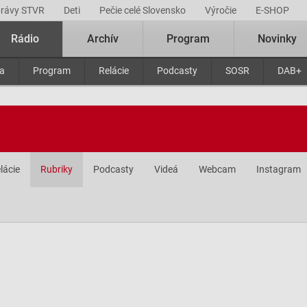
právy STVR
Deti
Pečie celé Slovensko
Výročie
E-SHOP
Rádio
Archív
Program
Novinky
ra
Program
Relácie
Podcasty
SOSR
DAB+
lácie
Rubriky
Podcasty
Videá
Webcam
Instagram