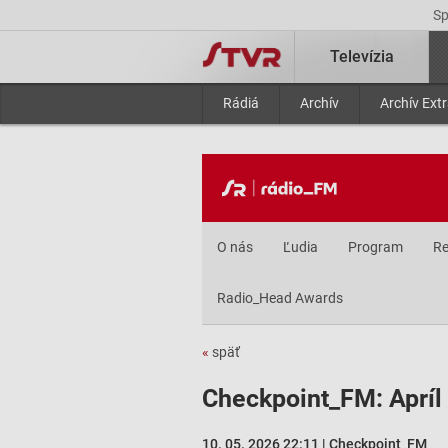
S
Televízia
Rádiá
Archív
Archív Ext
O nás
Ľudia
Program
Re
Radio_Head Awards
«
späť
Checkpoint_FM: Apríl
10. 05. 2026 22:11 | Checkpoint_FM