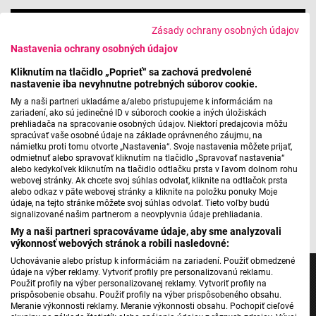
Zásady ochrany osobných údajov
Nastavenia ochrany osobných údajov
Kliknutím na tlačidlo „Poprieť“ sa zachová predvolené
nastavenie iba nevyhnutne potrebných súborov cookie.
My a naši partneri ukladáme a/alebo pristupujeme k informáciám na
zariadení, ako sú jedinečné ID v súboroch cookie a iných úložiskách
prehliadača na spracovanie osobných údajov. Niektorí predajcovia môžu
spracúvať vaše osobné údaje na základe oprávneného záujmu, na
námietku proti tomu otvorte „Nastavenia“. Svoje nastavenia môžete prijať,
odmietnuť alebo spravovať kliknutím na tlačidlo „Spravovať nastavenia“
alebo kedykoľvek kliknutím na tlačidlo odtlačku prsta v ľavom dolnom rohu
webovej stránky. Ak chcete svoj súhlas odvolať, kliknite na odtlačok prsta
alebo odkaz v päte webovej stránky a kliknite na položku ponuky Moje
údaje, na tejto stránke môžete svoj súhlas odvolať. Tieto voľby budú
Pripravila: Lenka Bednárová
signalizované našim partnerom a neovplyvnia údaje prehliadania.
My a naši partneri spracovávame údaje, aby sme analyzovali
výkonnosť webových stránok a robili nasledovné:
Uchovávanie alebo prístup k informáciám na zariadení. Použiť obmedzené
údaje na výber reklamy. Vytvoriť profily pre personalizovanú reklamu.
Použiť profily na výber personalizovanej reklamy. Vytvoriť profily na
prispôsobenie obsahu. Použiť profily na výber prispôsobeného obsahu.
Meranie výkonnosti reklamy. Meranie výkonnosti obsahu. Pochopiť cieľové