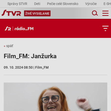
Správy STVR
Deti
Pečie celé Slovensko
Výročie
E-S
ŽIVÉ VYSIELANIE
«
späť
Film_FM: Janžurka
09. 10. 2024 08:50 | Film_FM