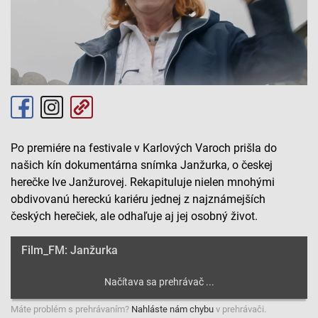
Po premiére na festivale v Karlových Varoch prišla do
našich kín dokumentárna snímka Janžurka, o českej
herečke Ive Janžurovej. Rekapituluje nielen mnohými
obdivovanú hereckú kariéru jednej z najznámejších
českých herečiek, ale odhaľuje aj jej osobný život.
Film_FM: Janžurka
Máte problém s prehrávaním?
Nahláste nám chybu
v prehrávači.