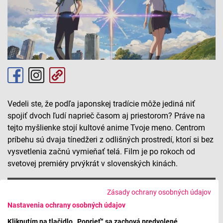
Vedeli ste, že podľa japonskej tradície môže jediná niť
spojiť dvoch ľudí naprieč časom aj priestorom? Práve na
tejto myšlienke stojí kultové anime Tvoje meno. Centrom
príbehu sú dvaja tínedžeri z odlišných prostredí, ktorí si bez
vysvetlenia začnú vymieňať telá. Film je po rokoch od
svetovej premiéry prvýkrát v slovenských kinách.
Film_FM: Tvoje meno
Zásady ochrany osobných údajov
Nastavenia ochrany osobných údajov
Kliknutím na tlačidlo „Poprieť“ sa zachová predvolené