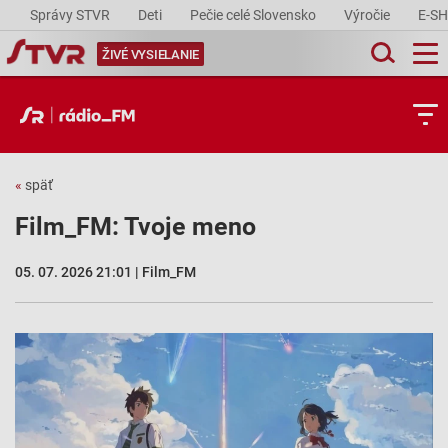
Správy STVR
Deti
Pečie celé Slovensko
Výročie
E-S
ŽIVÉ VYSIELANIE
«
späť
Film_FM: Tvoje meno
05. 07. 2026 21:01 | Film_FM