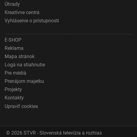
Úhrady
Pochopiť cieľové skupiny na základe štatistík
Kreatívne centrá
alebo spájania údajov z rôznych zdrojov
Vyhlásenie o prístupnosti
Vývoj a zlepšovanie služieb
E-SHOP
Použitie obmedzených údajov na výber obsahu
Reklama
Špeciálne funkcie IAB:
Mapa stránok
Používanie presných údajov o geografickej
Logá na stiahnutie
polohe
Pre médiá
Identifikácia zariadení na základe aktívne
Prenájom majetku
vyžiadaných informácií
Projekty
Účely spracovania, ktoré nie sú v kompetencii IAB:
Kontakty
Nevyhnutné
Upraviť cookies
Výkonostné
Funkčné
© 2026 STVR - Slovenská televízia a rozhlas