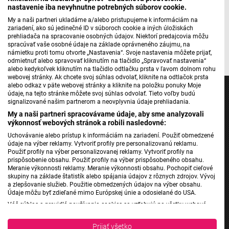
Máte problém s prehrávaním?
Nahláste nám chybu
v prehrávači.
nastavenie iba nevyhnutne potrebných súborov cookie.
My a naši partneri ukladáme a/alebo pristupujeme k informáciám na
zariadení, ako sú jedinečné ID v súboroch cookie a iných úložiskách
prehliadača na spracovanie osobných údajov. Niektorí predajcovia môžu
Barbara Vojtašáková
spracúvať vaše osobné údaje na základe oprávneného záujmu, na
námietku proti tomu otvorte „Nastavenia“. Svoje nastavenia môžete prijať,
odmietnuť alebo spravovať kliknutím na tlačidlo „Spravovať nastavenia“
alebo kedykoľvek kliknutím na tlačidlo odtlačku prsta v ľavom dolnom rohu
webovej stránky. Ak chcete svoj súhlas odvolať, kliknite na odtlačok prsta
alebo odkaz v päte webovej stránky a kliknite na položku ponuky Moje
údaje, na tejto stránke môžete svoj súhlas odvolať. Tieto voľby budú
signalizované našim partnerom a neovplyvnia údaje prehliadania.
My a naši partneri spracovávame údaje, aby sme analyzovali
výkonnosť webových stránok a robili nasledovné:
Jednotka
Uchovávanie alebo prístup k informáciám na zariadení. Použiť obmedzené
Dvojka
údaje na výber reklamy. Vytvoriť profily pre personalizovanú reklamu.
24
Použiť profily na výber personalizovanej reklamy. Vytvoriť profily na
prispôsobenie obsahu. Použiť profily na výber prispôsobeného obsahu.
Šport
Meranie výkonnosti reklamy. Meranie výkonnosti obsahu. Pochopiť cieľové
skupiny na základe štatistík alebo spájania údajov z rôznych zdrojov. Vývoj
Správy STVR
a zlepšovanie služieb. Použitie obmedzených údajov na výber obsahu.
Podcasty
Údaje môžu byť zdieľané mimo Európskej únie a odosielané do USA.
Váš súhlas a pravidlá používania cookies sa vzťahujú na všetky webové
Mobilné aplikácie
stránky „Rozhlasové weby“ vrátane: RSI Deutsch, Rádio Litera, Rádio Regina
Stred, Rádio Regina Západ, Rádio Patria, Rádio Devín, RTVS, Hudobné
Prijať všetko
pozdravy, Rádio Slovensko, RSI Francais, RSI English, RSI Slovensky, Rádio