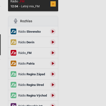
Rádio
_FM
12:04
-
Letný mix_FM
Rozhlas
Rádio
Slovensko
Rádio
Devín
Rádio
_FM
.
Rádio
Patria
Rádio
Regina Západ
Rádio
Regina Stred
Rádio
Regina Východ