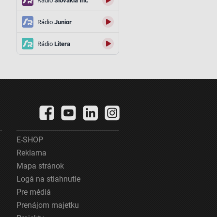
Rádio
Slovakia Int.
Rádio
Junior
Rádio
Litera
E-SHOP
Reklama
Mapa stránok
Logá na stiahnutie
Pre médiá
Prenájom majetku