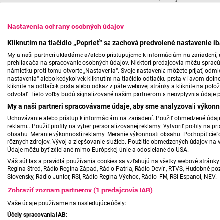
Nastavenia ochrany osobných údajov
Kliknutím na tlačidlo „Poprieť“ sa zachová predvolené nastavenie i
My a naši partneri ukladáme a/alebo pristupujeme k informáciám na zariadení, a
prehliadača na spracovanie osobných údajov. Niektorí predajcovia môžu sprac
námietku proti tomu otvorte „Nastavenia“. Svoje nastavenia môžete prijať, odmie
nastavenia“ alebo kedykoľvek kliknutím na tlačidlo odtlačku prsta v ľavom doln
kliknite na odtlačok prsta alebo odkaz v päte webovej stránky a kliknite na polo
odvolať. Tieto voľby budú signalizované našim partnerom a neovplyvnia údaje p
My a naši partneri spracovávame údaje, aby sme analyzovali výkonn
Uchovávanie alebo prístup k informáciám na zariadení. Použiť obmedzené údaje 
reklamu. Použiť profily na výber personalizovanej reklamy. Vytvoriť profily na 
obsahu. Meranie výkonnosti reklamy. Meranie výkonnosti obsahu. Pochopiť cieľo
rôznych zdrojov. Vývoj a zlepšovanie služieb. Použitie obmedzených údajov na 
Údaje môžu byť zdieľané mimo Európskej únie a odosielané do USA.
Váš súhlas a pravidlá používania cookies sa vzťahujú na všetky webové stránky 
Regina Stred, Rádio Regina Západ, Rádio Patria, Rádio Devín, RTVS, Hudobné pozd
Slovensky, Rádio Junior, RSI, Rádio Regina Východ, Rádio_FM, RSI Espanol, NEV.
Zobraziť zoznam partnerov (1 predajcovia IAB)
Vaše údaje používame na nasledujúce účely:
Účely spracovania IAB: