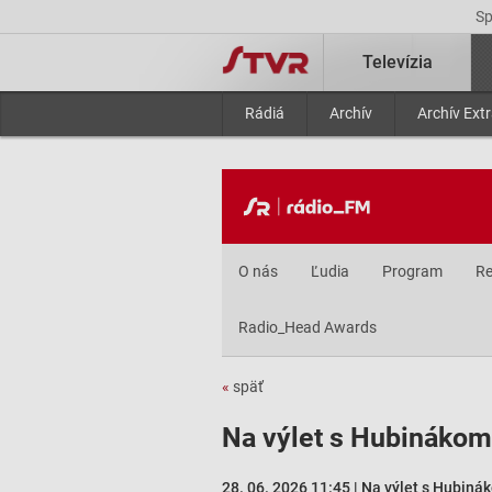
S
Televízia
Rádiá
Archív
Archív Ext
O nás
Ľudia
Program
Re
Radio_Head Awards
«
späť
Na výlet s Hubinákom
28. 06. 2026 11:45 | Na výlet s Hubiná