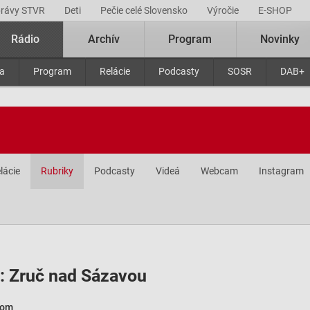
právy STVR
Deti
Pečie celé Slovensko
Výročie
E-SHOP
Rádio
Archív
Program
Novinky
ra
Program
Relácie
Podcasty
SOSR
DAB+
lácie
Rubriky
Podcasty
Videá
Webcam
Instagram
: Zruč nad Sázavou
kom