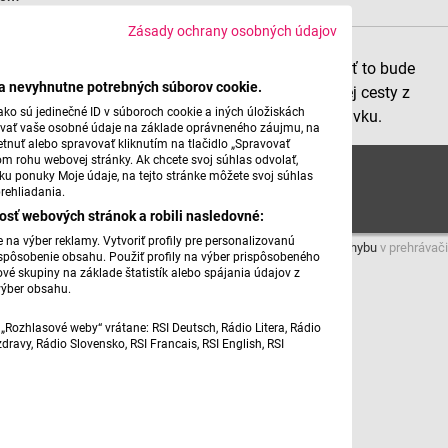
Zásady ochrany osobných údajov
Kolega Hubinák nám dá i dnes tip na výlet, ale opäť to bude
ba nevyhnutne potrebných súborov cookie.
špecialita určená pre vás, ktorí máte už dost nudnej cesty z
ko sú jedinečné ID v súboroch cookie a iných úložiskách
Bratislavy do Prahy a chcete si urobiť peknú prestávku.
úvať vaše osobné údaje na základe oprávneného záujmu, na
tnuť alebo spravovať kliknutím na tlačidlo „Spravovať
om rohu webovej stránky. Ak chcete svoj súhlas odvolať,
Na výlet s Hubinákom: Zruč nad Sázavou
žku ponuky Moje údaje, na tejto stránke môžete svoj súhlas
rehliadania.
osť webových stránok a robili nasledovné:
na výber reklamy. Vytvoriť profily pre personalizovanú
Máte problém s prehrávaním?
Nahláste nám chybu
v prehrávači
prispôsobenie obsahu. Použiť profily na výber prispôsobeného
vé skupiny na základe štatistík alebo spájania údajov z
výber obsahu.
Pripravil: Pavol Hubinák
„Rozhlasové weby“ vrátane: RSI Deutsch, Rádio Litera, Rádio
ravy, Rádio Slovensko, RSI Francais, RSI English, RSI