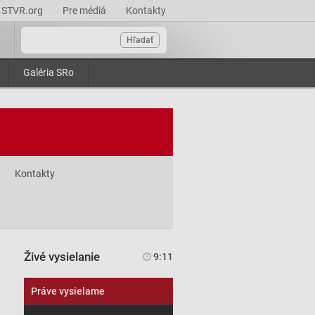
STVR.org
Pre médiá
Kontakty
Hľadať
Galéria SRo
Kontakty
Živé vysielanie
9:11
Práve vysielame