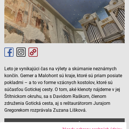
Leto je vynikajúci čas na výlety a skúmanie neznámych
končín. Gemer a Malohont sú kraje, ktoré sú priam posiate
pokladmi – a to vo forme vzácnych kostolov, ktoré sú
súčasťou Gotickej cesty. O tom, aké klenoty nájdeme v jej
Štítnickom okruhu, sa s Davidom Raškom, členom
združenia Gotická cesta, aj s reštaurátorom Jurajom
Gregorekom rozprávala Zuzana Líšková.
Letný miniseriál o Gotickej ceste: Štítnický okruh