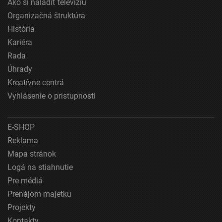
Ako si naladiť televíziu
Meranie výkonnosti reklamy
Organizačná štruktúra
História
Meranie výkonnosti obsahu
Kariéra
Pochopiť cieľové skupiny na základe štatistík
Rada
alebo spájania údajov z rôznych zdrojov
Úhrady
Vývoj a zlepšovanie služieb
Kreatívne centrá
Vyhlásenie o prístupnosti
Použitie obmedzených údajov na výber obsahu
Špeciálne funkcie IAB:
E-SHOP
Používanie presných údajov o geografickej
polohe
Reklama
Mapa stránok
Identifikácia zariadení na základe aktívne
Logá na stiahnutie
vyžiadaných informácií
Pre médiá
Účely spracovania, ktoré nie sú v kompetencii IAB:
Prenájom majetku
Nevyhnutné
Projekty
Výkonostné
Kontakty