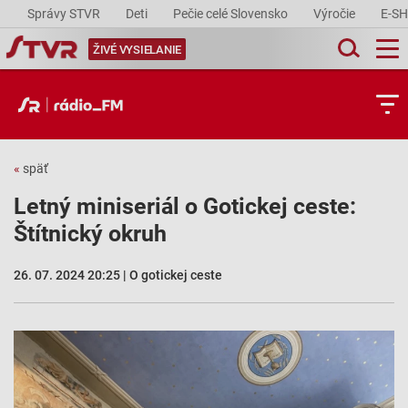
Správy STVR
Deti
Pečie celé Slovensko
Výročie
E-S
ŽIVÉ VYSIELANIE
«
späť
Letný miniseriál o Gotickej ceste:
Štítnický okruh
26. 07. 2024 20:25 | O gotickej ceste