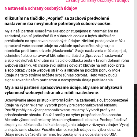
Zásady ochrany osobných údajov
Nastavenia ochrany osobných údajov
Kliknutím na tlačidlo „Poprieť“ sa zachová predvolené
Máte problém s prehrávaním?
Nahláste nám chybu
v prehrávači.
nastavenie iba nevyhnutne potrebných súborov cookie.
Kostoly Gotickej cesty je možné navštíviť a vidieť po
My a naši partneri ukladáme a/alebo pristupujeme k informáciám na
zariadení, ako sú jedinečné ID v súboroch cookie a iných úložiskách
predchádzajúcom telefonickom dohovore. Niektoré sú už
prehliadača na spracovanie osobných údajov. Niektorí predajcovia môžu
otvorené počas celej letnej sezóny. Informácie a kontakty
spracúvať vaše osobné údaje na základe oprávneného záujmu, na
námietku proti tomu otvorte „Nastavenia“. Svoje nastavenia môžete prijať,
nájdete na
stránke združenia
.
odmietnuť alebo spravovať kliknutím na tlačidlo „Spravovať nastavenia“
alebo kedykoľvek kliknutím na tlačidlo odtlačku prsta v ľavom dolnom rohu
Pripravila: Zuzana Líšková
webovej stránky. Ak chcete svoj súhlas odvolať, kliknite na odtlačok prsta
alebo odkaz v päte webovej stránky a kliknite na položku ponuky Moje
údaje, na tejto stránke môžete svoj súhlas odvolať. Tieto voľby budú
signalizované našim partnerom a neovplyvnia údaje prehliadania.
My a naši partneri spracovávame údaje, aby sme analyzovali
výkonnosť webových stránok a robili nasledovné:
Uchovávanie alebo prístup k informáciám na zariadení. Použiť obmedzené
údaje na výber reklamy. Vytvoriť profily pre personalizovanú reklamu.
Použiť profily na výber personalizovanej reklamy. Vytvoriť profily na
Jednotka
prispôsobenie obsahu. Použiť profily na výber prispôsobeného obsahu.
Meranie výkonnosti reklamy. Meranie výkonnosti obsahu. Pochopiť cieľové
Dvojka
skupiny na základe štatistík alebo spájania údajov z rôznych zdrojov. Vývoj
24
a zlepšovanie služieb. Použitie obmedzených údajov na výber obsahu.
Údaje môžu byť zdieľané mimo Európskej únie a odosielané do USA.