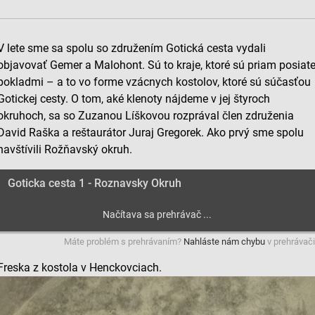
V lete sme sa spolu so združením Gotická cesta vydali
objavovať Gemer a Malohont. Sú to kraje, ktoré sú priam posiat
pokladmi – a to vo forme vzácnych kostolov, ktoré sú súčasťou
Gotickej cesty. O tom, aké klenoty nájdeme v jej štyroch
okruhoch, sa so Zuzanou Líškovou rozprával člen združenia
David Raška a reštaurátor Juraj Gregorek. Ako prvý sme spolu
navštívili Rožňavský okruh.
Goticka cesta 1 - Roznavsky Okruh
Máte problém s prehrávaním?
Nahláste nám chybu
v prehrávači
Freska z kostola v Henckovciach.