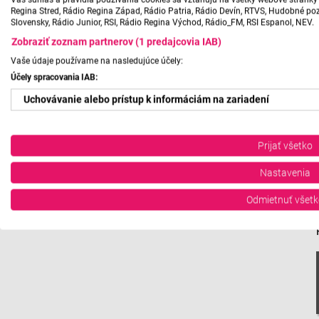
Regina Stred, Rádio Regina Západ, Rádio Patria, Rádio Devín, RTVS, Hudobné pozd
Slovensky, Rádio Junior, RSI, Rádio Regina Východ, Rádio_FM, RSI Espanol, NEV.
Zobraziť zoznam partnerov (1 predajcovia IAB)
Vaše údaje používame na nasledujúce účely:
Účely spracovania IAB:
Uchovávanie alebo prístup k informáciám na zariadení
Použiť obmedzené údaje na výber reklamy
Prijať všetko
Vytvoriť profily pre personalizovanú reklamu
Nastavenia
Použiť profily na výber personalizovanej reklamy
Odmietnuť všetk
Vytvoriť profily na prispôsobenie obsahu
Použiť profily na výber prispôsobeného obsahu
Meranie výkonnosti reklamy
Meranie výkonnosti obsahu