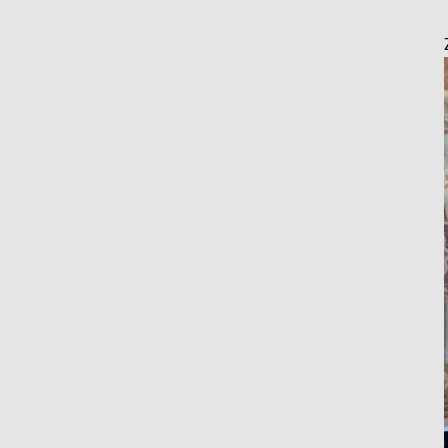
Pochopiť cieľové skupiny na základe štatistík alebo spájania údaj
Vývoj a zlepšovanie služieb
Použitie obmedzených údajov na výber obsahu
Špeciálne funkcie IAB:
Používanie presných údajov o geografickej polohe
Identifikácia zariadení na základe aktívne vyžiadaných informácií
Účely spracovania, ktoré nie sú v kompetencii IAB:
Nevyhnutné
Výkonostné
Funkčné
Reklama