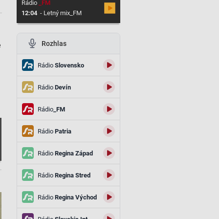
Rádio
_FM
12:04
-
Letný mix_FM
Rozhlas
e
Rádio
Slovensko
Rádio
Devín
Rádio
_FM
Rádio
Patria
Rádio
Regina Západ
.
Rádio
Regina Stred
Rádio
Regina Východ