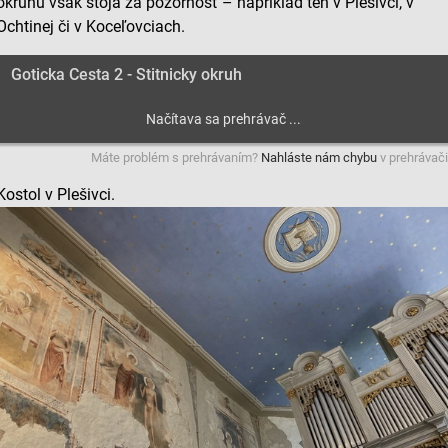
okruhu však stoja za pozornosť – napríklad ten v Plešivci, v
Ochtinej či v Koceľovciach.
Goticka Cesta 2 - Stitnicky okruh
Máte problém s prehrávaním?
Nahláste nám chybu
v prehrávači
Kostol v Plešivci.