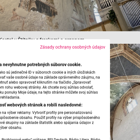
Kostol v Štítniku s freskami a organom.
Zásady ochrany osobných údajov
ba nevyhnutne potrebných súborov cookie.
ko sú jedinečné ID v súboroch cookie a iných úložiskách
úvať vaše osobné údaje na základe oprávneného záujmu, na
tnuť alebo spravovať kliknutím na tlačidlo „Spravovať
om rohu webovej stránky. Ak chcete svoj súhlas odvolať,
žku ponuky Moje údaje, na tejto stránke môžete svoj súhlas
rehliadania.
osť webových stránok a robili nasledovné:
na výber reklamy. Vytvoriť profily pre personalizovanú
prispôsobenie obsahu. Použiť profily na výber prispôsobeného
vé skupiny na základe štatistík alebo spájania údajov z
výber obsahu.
„Rozhlasové weby“ vrátane: RSI Deutsch, Rádio Litera, Rádio