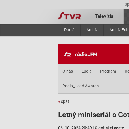
S
Televízia
Rádiá
Archív
Archív Ext
O nás
Ľudia
Program
Re
Radio_Head Awards
«
späť
Letný miniseriál o Got
06. 10. 2024 20:49 | O gotickej ceste