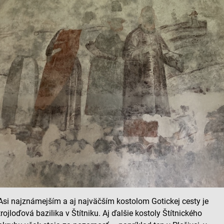
Asi najznámejším a aj najväčším kostolom Gotickej cesty je
trojloďová bazilika v Štítniku. Aj ďalšie kostoly Štítnického