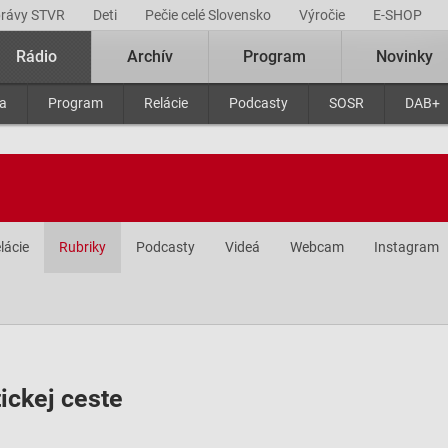
právy STVR
Deti
Pečie celé Slovensko
Výročie
E-SHOP
Rádio
Archív
Program
Novinky
ra
Program
Relácie
Podcasty
SOSR
DAB+
lácie
Rubriky
Podcasty
Videá
Webcam
Instagram
ickej ceste