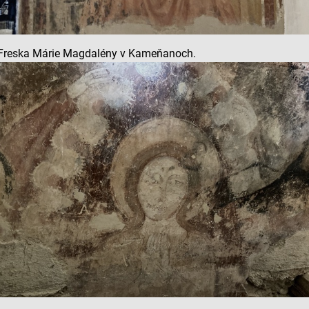
Freska Márie Magdalény v Kameňanoch.