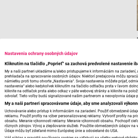
Nastavenia ochrany osobných údajov
Kliknutím na tlačidlo „Poprieť“ sa zachová predvolené nastavenie i
My a naši partneri ukladáme a/alebo pristupujeme k informáciám na zariadení, a
prehliadača na spracovanie osobných údajov. Niektorí predajcovia môžu sprac
námietku proti tomu otvorte „Nastavenia“. Svoje nastavenia môžete prijať, odmie
nastavenia“ alebo kedykoľvek kliknutím na tlačidlo odtlačku prsta v ľavom doln
kliknite na odtlačok prsta alebo odkaz v päte webovej stránky a kliknite na polo
odvolať. Tieto voľby budú signalizované našim partnerom a neovplyvnia údaje p
My a naši partneri spracovávame údaje, aby sme analyzovali výkonn
Uchovávanie alebo prístup k informáciám na zariadení. Použiť obmedzené údaje 
reklamu. Použiť profily na výber personalizovanej reklamy. Vytvoriť profily na 
obsahu. Meranie výkonnosti reklamy. Meranie výkonnosti obsahu. Pochopiť cieľo
rôznych zdrojov. Vývoj a zlepšovanie služieb. Použitie obmedzených údajov na 
Údaje môžu byť zdieľané mimo Európskej únie a odosielané do USA.
Váš súhlas a pravidlá používania cookies sa vzťahujú na všetky webové stránky 