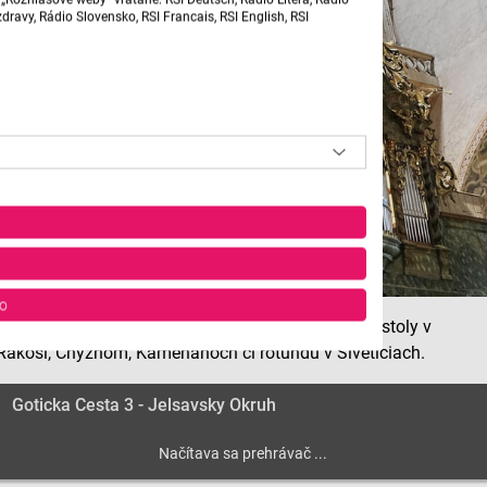
ravy, Rádio Slovensko, RSI Francais, RSI English, RSI
o
V Jelšavskom okruhu môžeme nájsť významné kostoly v
Rákoši, Chyžnom, Kameňanoch či rotundu v Šiveticiach.
Goticka Cesta 3 - Jelsavsky Okruh