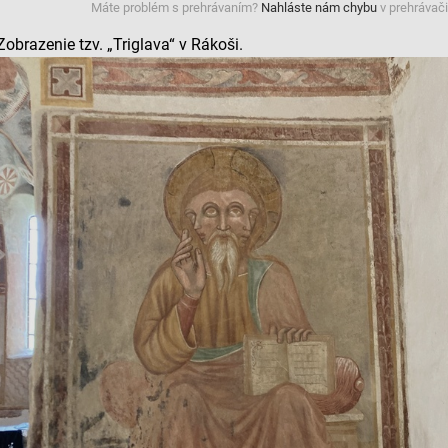
Máte problém s prehrávaním?
Nahláste nám chybu
v prehrávači
ov z rôznych zdrojov
Zobrazenie tzv. „Triglava“ v Rákoši.