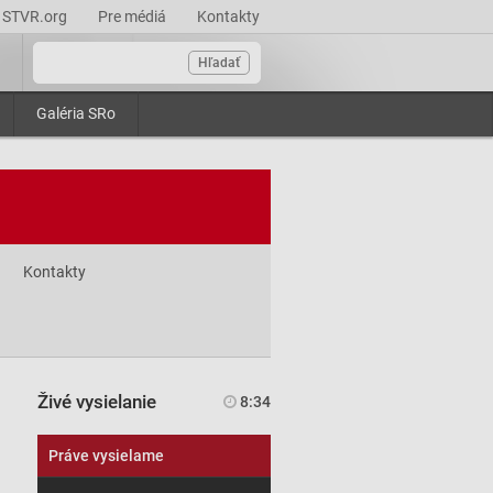
STVR.org
Pre médiá
Kontakty
Hľadať
Galéria SRo
Kontakty
Živé vysielanie
8:34
Práve vysielame