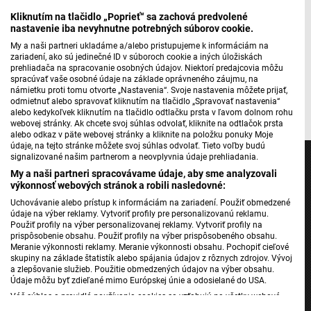
Kliknutím na tlačidlo „Poprieť“ sa zachová predvolené
nastavenie iba nevyhnutne potrebných súborov cookie.
Máte problém s prehrávaním?
Nahláste nám chybu
v prehrávači.
My a naši partneri ukladáme a/alebo pristupujeme k informáciám na
zariadení, ako sú jedinečné ID v súboroch cookie a iných úložiskách
prehliadača na spracovanie osobných údajov. Niektorí predajcovia môžu
spracúvať vaše osobné údaje na základe oprávneného záujmu, na
námietku proti tomu otvorte „Nastavenia“. Svoje nastavenia môžete prijať,
Pripravila: Zuzana Líšková
odmietnuť alebo spravovať kliknutím na tlačidlo „Spravovať nastavenia“
alebo kedykoľvek kliknutím na tlačidlo odtlačku prsta v ľavom dolnom rohu
webovej stránky. Ak chcete svoj súhlas odvolať, kliknite na odtlačok prsta
alebo odkaz v päte webovej stránky a kliknite na položku ponuky Moje
údaje, na tejto stránke môžete svoj súhlas odvolať. Tieto voľby budú
signalizované našim partnerom a neovplyvnia údaje prehliadania.
My a naši partneri spracovávame údaje, aby sme analyzovali
výkonnosť webových stránok a robili nasledovné:
Uchovávanie alebo prístup k informáciám na zariadení. Použiť obmedzené
Jednotka
údaje na výber reklamy. Vytvoriť profily pre personalizovanú reklamu.
Dvojka
Použiť profily na výber personalizovanej reklamy. Vytvoriť profily na
prispôsobenie obsahu. Použiť profily na výber prispôsobeného obsahu.
24
Meranie výkonnosti reklamy. Meranie výkonnosti obsahu. Pochopiť cieľové
skupiny na základe štatistík alebo spájania údajov z rôznych zdrojov. Vývoj
Šport
a zlepšovanie služieb. Použitie obmedzených údajov na výber obsahu.
Správy STVR
Údaje môžu byť zdieľané mimo Európskej únie a odosielané do USA.
Váš súhlas a pravidlá používania cookies sa vzťahujú na všetky webové
Podcasty
stránky „Rozhlasové weby“ vrátane: RSI Deutsch, Rádio Litera, Rádio Regina