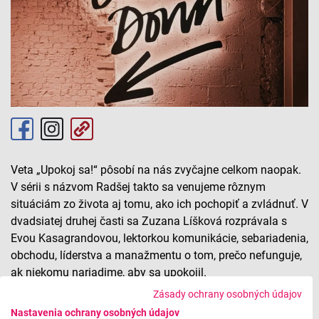
Veta „Upokoj sa!“ pôsobí na nás zvyčajne celkom naopak.
V sérii s názvom Radšej takto sa venujeme rôznym
situáciám zo života aj tomu, ako ich pochopiť a zvládnuť. V
dvadsiatej druhej časti sa Zuzana Líšková rozprávala s
Evou Kasagrandovou, lektorkou komunikácie, sebariadenia,
obchodu, líderstva a manažmentu o tom, prečo nefunguje,
ak niekomu nariadime, aby sa upokojil.
Zásady ochrany osobných údajov
Radšej takto: Prečo 'Upokoj sa!' nefunguje
Nastavenia ochrany osobných údajov