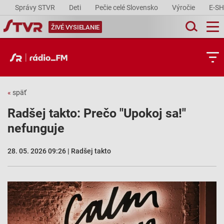
Správy STVR
Deti
Pečie celé Slovensko
Výročie
E-S
ŽIVÉ VYSIELANIE
«
späť
Radšej takto: Prečo "Upokoj sa!"
nefunguje
28. 05. 2026 09:26 | Radšej takto