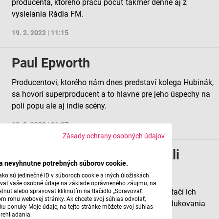
producenta, ktorého prácu počuť takmer denne aj z
vysielania Rádia FM.
19. 2. 2022 | 11:15
Paul Epworth
Producentovi, ktorého nám dnes predstaví kolega Hubinák,
sa hovorí superproducent a to hlavne pre jeho úspechy na
poli popu ale aj indie scény.
13. 2. 2022 | 21:27
Zásady ochrany osobných údajov
O hudobníkoch, ktorí sa stali
ba nevyhnutne potrebných súborov cookie.
producentami. Časť 2.
ko sú jedinečné ID v súboroch cookie a iných úložiskách
úvať vaše osobné údaje na základe oprávneného záujmu, na
Niektorí hudobníci su tak plní hudby, že im nestačí ich
tnuť alebo spravovať kliknutím na tlačidlo „Spravovať
om rohu webovej stránky. Ak chcete svoj súhlas odvolať,
vlastná tvorba, ale s obľubou sa vrhajú do produkovania
žku ponuky Moje údaje, na tejto stránke môžete svoj súhlas
iných umelcov.
rehliadania.