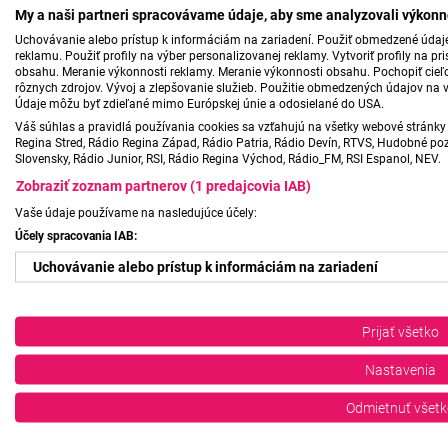
My a naši partneri spracovávame údaje, aby sme analyzovali výkonn
Uchovávanie alebo prístup k informáciám na zariadení. Použiť obmedzené údaje 
reklamu. Použiť profily na výber personalizovanej reklamy. Vytvoriť profily na 
obsahu. Meranie výkonnosti reklamy. Meranie výkonnosti obsahu. Pochopiť cieľo
rôznych zdrojov. Vývoj a zlepšovanie služieb. Použitie obmedzených údajov na 
Údaje môžu byť zdieľané mimo Európskej únie a odosielané do USA.
Váš súhlas a pravidlá používania cookies sa vzťahujú na všetky webové stránky 
Regina Stred, Rádio Regina Západ, Rádio Patria, Rádio Devín, RTVS, Hudobné pozd
Slovensky, Rádio Junior, RSI, Rádio Regina Východ, Rádio_FM, RSI Espanol, NEV.
Zobraziť zoznam partnerov (1 predajcovia IAB)
Vaše údaje používame na nasledujúce účely:
Účely spracovania IAB:
Uchovávanie alebo prístup k informáciám na zariadení
Použiť obmedzené údaje na výber reklamy
Prijať všetko
Vytvoriť profily pre personalizovanú reklamu
Nastavenia
Použiť profily na výber personalizovanej reklamy
Odmietnuť všetk
Vytvoriť profily na prispôsobenie obsahu