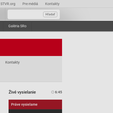
STVR.org
Pre médiá
Kontakty
Hľadať
Galéria SRo
Kontakty
Živé vysielanie
6:45
Práve vysielame