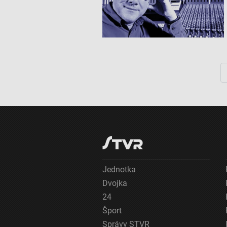
Funkčné
Reklama
Jednotka
Dvojka
24
Šport
Správy STVR