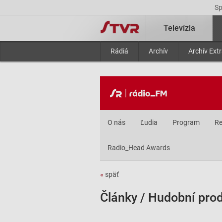
S
Televízia
Rádiá
Archív
Archív Ext
O nás
Ľudia
Program
Re
Radio_Head Awards
«
späť
Články / Hudobní pro