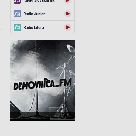
Rádio
Slovakia Int.
Rádio
Junior
Rádio
Litera