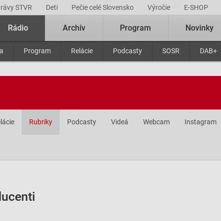
právy STVR
Deti
Pečie celé Slovensko
Výročie
E-SHOP
Rádio
Archív
Program
Novinky
ra
Program
Relácie
Podcasty
SOSR
DAB+
lácie
Rubriky
Podcasty
Videá
Webcam
Instagram
ducenti