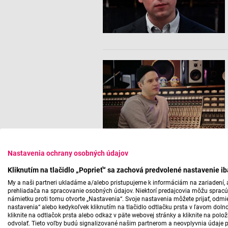
Nastavenia ochrany osobných údajov
Kliknutím na tlačidlo „Poprieť“ sa zachová predvolené nastavenie i
My a naši partneri ukladáme a/alebo pristupujeme k informáciám na zariadení, a
prehliadača na spracovanie osobných údajov. Niektorí predajcovia môžu sprac
námietku proti tomu otvorte „Nastavenia“. Svoje nastavenia môžete prijať, odmie
nastavenia“ alebo kedykoľvek kliknutím na tlačidlo odtlačku prsta v ľavom doln
kliknite na odtlačok prsta alebo odkaz v päte webovej stránky a kliknite na polo
odvolať. Tieto voľby budú signalizované našim partnerom a neovplyvnia údaje p