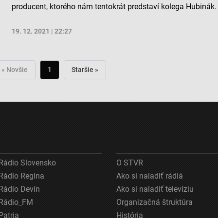
producent, ktorého nám tentokrát predstaví kolega Hubinák.
19. 12. 2021 | 22:27
« Novšie
1
Staršie »
Rádio Slovensko
O STVR
Rádio Regina
Ako si naladiť rádiá
Rádio Devín
Ako si naladiť televíziu
Rádio_FM
Organizačná štruktúra
Patria
História