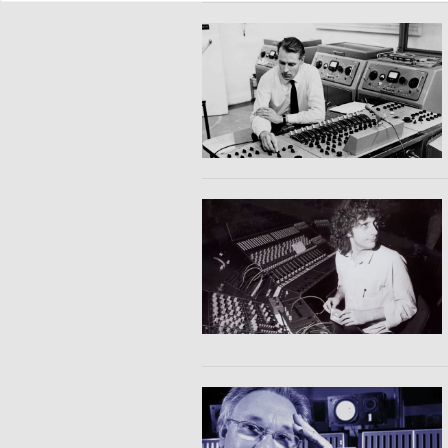
Použiť profily na výber prispôsobeného obsahu
Meranie výkonnosti reklamy
Meranie výkonnosti obsahu
Pochopiť cieľové skupiny na základe štatistík alebo spájania údaj
Vývoj a zlepšovanie služieb
Použitie obmedzených údajov na výber obsahu
Špeciálne funkcie IAB:
Používanie presných údajov o geografickej polohe
Identifikácia zariadení na základe aktívne vyžiadaných informácií
Účely spracovania, ktoré nie sú v kompetencii IAB:
Nevyhnutné
Výkonostné