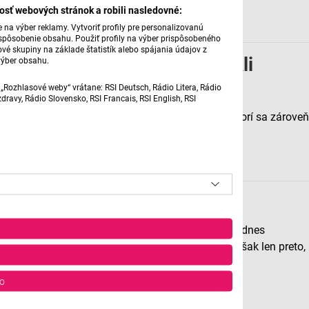
osť webových stránok a robili nasledovné:
4. 2. 2022 | 12:41
na výber reklamy. Vytvoriť profily pre personalizovanú
prispôsobenie obsahu. Použiť profily na výber prispôsobeného
vé skupiny na základe štatistík alebo spájania údajov z
O hudobníkoch, ktorí sa stali
výber obsahu.
producentami. Časť 1.
„Rozhlasové weby“ vrátane: RSI Deutsch, Rádio Litera, Rádio
ravy, Rádio Slovensko, RSI Francais, RSI English, RSI
Hubinák nám pribíži niektorých hudobníkov, ktorí sa zároveň
stali aj producentami.
28. 1. 2022 | 16:05
Chris Thomas
Je možné, že ste o producentovi, ktorého nám dnes
predstaví kolega Hubinák, nikdy nepočuli. To však len preto,
že nemá rád sebapropagáciu.
o
21. 1. 2022 | 22:52