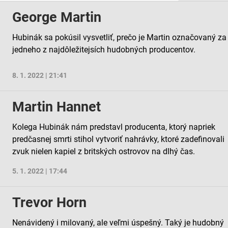
George Martin
Hubinák sa pokúsil vysvetliť, prečo je Martin označovaný za
jedneho z najdôležitejsích hudobných producentov.
ov z rôznych zdrojov
8. 1. 2022 | 21:41
Martin Hannet
Kolega Hubinák nám predstavl producenta, ktorý napriek
predčasnej smrti stihol vytvoriť nahrávky, ktoré zadefinovali
zvuk nielen kapiel z britských ostrovov na dlhý čas.
5. 1. 2022 | 17:44
Trevor Horn
Nenávidený i milovaný, ale veľmi úspešný. Taký je hudobný