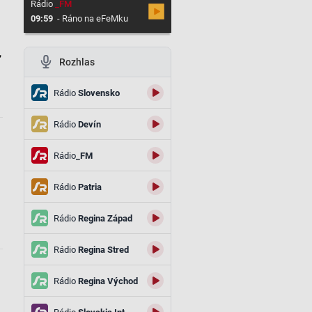
Rádio
_FM
09:59
-
Ráno na eFeMku
,
Rozhlas
Rádio
Slovensko
Rádio
Devín
Rádio
_FM
Rádio
Patria
Rádio
Regina Západ
Rádio
Regina Stred
Rádio
Regina Východ