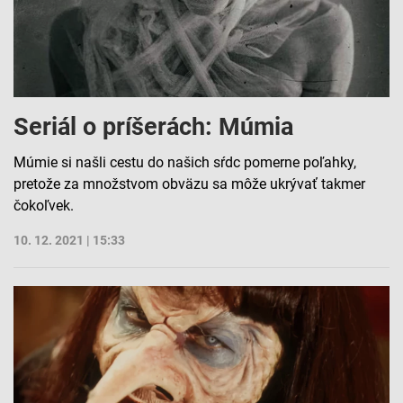
Seriál o príšerách: Múmia
Múmie si našli cestu do našich sŕdc pomerne poľahky,
pretože za množstvom obväzu sa môže ukrývať takmer
čokoľvek.
10. 12. 2021 | 15:33