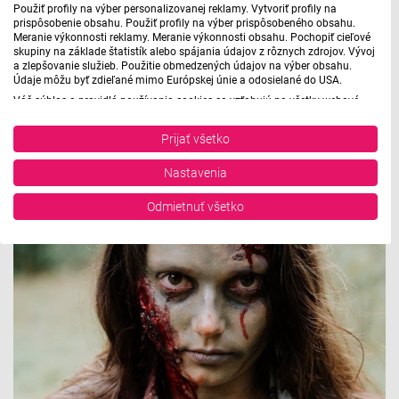
Použiť profily na výber personalizovanej reklamy. Vytvoriť profily na
prispôsobenie obsahu. Použiť profily na výber prispôsobeného obsahu.
Meranie výkonnosti reklamy. Meranie výkonnosti obsahu. Pochopiť cieľové
skupiny na základe štatistík alebo spájania údajov z rôznych zdrojov. Vývoj
a zlepšovanie služieb. Použitie obmedzených údajov na výber obsahu.
Údaje môžu byť zdieľané mimo Európskej únie a odosielané do USA.
Seriál o príšerách: Vlkolak
Váš súhlas a pravidlá používania cookies sa vzťahujú na všetky webové
stránky „Rozhlasové weby“ vrátane: RSI Deutsch, Rádio Litera, Rádio Regina
Ich tragická rozpoltenosť z nich robí obete i predátorov
Stred, Rádio Regina Západ, Rádio Patria, Rádio Devín, RTVS, Hudobné
Prijať všetko
pozdravy, Rádio Slovensko, RSI Francais, RSI English, RSI Slovensky, Rádio
zároveň. Históriu vlkolakov nám priblížil kolega Hubinák.
Junior, RSI, Rádio Regina Východ, Rádio_FM, RSI Espanol, NEV.
Nastavenia
Zobraziť zoznam partnerov (1 predajcovia IAB)
12. 11. 2021 | 12:43
Vaše údaje používame na nasledujúce účely:
Odmietnuť všetko
Účely spracovania IAB:
Uchovávanie alebo prístup k informáciám na
zariadení
Použiť obmedzené údaje na výber reklamy
Vytvoriť profily pre personalizovanú reklamu
Použiť profily na výber personalizovanej
reklamy