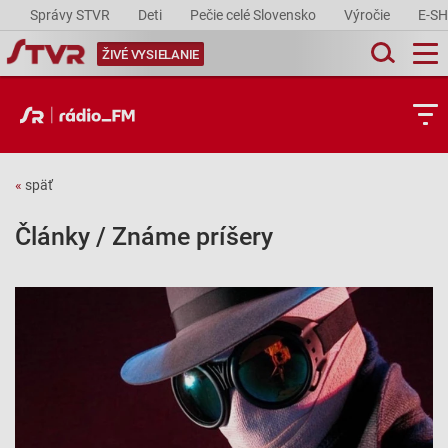
Správy STVR
Deti
Pečie celé Slovensko
Výročie
E-S
ŽIVÉ VYSIELANIE
«
späť
Články / Známe príšery