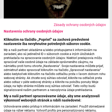
Zásady ochrany osobných údajov
Seriál o príšerách: Upír
Nastavenia ochrany osobných údajov
Kliknutím na tlačidlo „Poprieť“ sa zachová predvolené
Kolega Hubinák sa pozrel na históriu najkontroverznejšieho
nastavenie iba nevyhnutne potrebných súborov cookie.
netvora našej histórie.
My a naši partneri ukladáme a/alebo pristupujeme k informáciám na
zariadení, ako sú jedinečné ID v súboroch cookie a iných úložiskách
prehliadača na spracovanie osobných údajov. Niektorí predajcovia môžu
21. 11. 2021 | 18:55
spracúvať vaše osobné údaje na základe oprávneného záujmu, na
námietku proti tomu otvorte „Nastavenia“. Svoje nastavenia môžete prijať,
odmietnuť alebo spravovať kliknutím na tlačidlo „Spravovať nastavenia“
alebo kedykoľvek kliknutím na tlačidlo odtlačku prsta v ľavom dolnom rohu
webovej stránky. Ak chcete svoj súhlas odvolať, kliknite na odtlačok prsta
alebo odkaz v päte webovej stránky a kliknite na položku ponuky Moje
údaje, na tejto stránke môžete svoj súhlas odvolať. Tieto voľby budú
signalizované našim partnerom a neovplyvnia údaje prehliadania.
My a naši partneri spracovávame údaje, aby sme analyzovali
výkonnosť webových stránok a robili nasledovné:
Uchovávanie alebo prístup k informáciám na zariadení. Použiť obmedzené
údaje na výber reklamy. Vytvoriť profily pre personalizovanú reklamu.