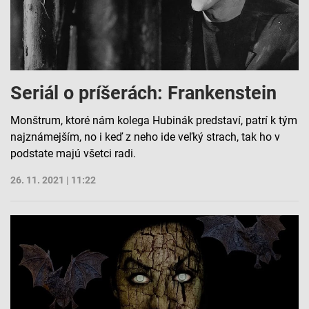
Seriál o príšerách: Frankenstein
Monštrum, ktoré nám kolega Hubinák predstaví, patrí k tým
najznámejším, no i keď z neho ide veľký strach, tak ho v
podstate majú všetci radi.
26. 11. 2021 | 11:22