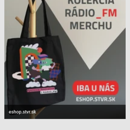
Účely spracovania, ktoré nie sú v kompetencii IAB:
Nevyhnutné
Výkonostné
Funkčné
Reklama
eshop.stvr.sk